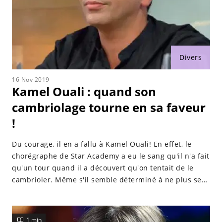
Divers
16 Nov 2019
Kamel Ouali : quand son
cambriolage tourne en sa faveur
!
Du courage, il en a fallu à Kamel Ouali! En effet, le
chorégraphe de Star Academy a eu le sang qu'il n'a fait
qu'un tour quand il a découvert qu'on tentait de le
cambrioler. Même s'il semble déterminé à ne plus se
laisser faire, on imagine bien à quel point l'épisode va
le marquer le reste de sa vie. Jugez plutôt.
1 min