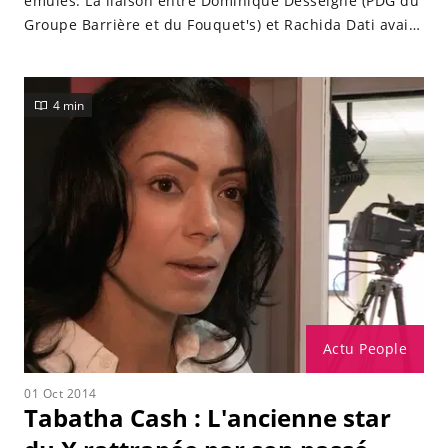
émules. La liaison entre Dominique Desseigne (PDG du
Groupe Barrière et du Fouquet's) et Rachida Dati avait
fait la Une de la presse people. La justice avait tranché
le 7 octobre 2014 en donnant raison à l'ancienne
garde des Sceaux et en signifiant à Dominique
4 min
Desseigne
Actu People
01 Oct 2014
Tabatha Cash : L'ancienne star