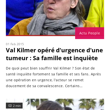
Actu People
01 Feb 2015
Val Kilmer opéré d'urgence d'une
tumeur : Sa famille est inquiète
De quoi peut bien souffrir Val Kilmer ? Son état de
santé inquiète fortement sa famille et ses fans. Après
une opéra­tion en urgence, l'acteur se remet
doucement de sa convalescence. Certains
parlent d'une tumeur à la gorge. Il y a quelques mois il
n'apparaissait pas sous sa meilleure forme :
fortement amaigri et le visage terne. De quoi relancer
2 min
les rumeurs de tumeur. Le site TMZ