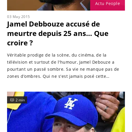
Actu People
03 May 2015
Jamel Debbouze accusé de
meurtre depuis 25 ans… Que
croire ?
Véritable prodige de la scène, du cinéma, de la
télévision et surtout de l'humour, Jamel Debouze a
pourtant un passé sombre. Sa vie ne manque pas de
zones d’ombres. Qui ne s'est jamais posé cette
question : qu'est-il arrivé au bras droit de Jamel
Debbouze ? Celui qui a créé le Jamel Comedy Club est
en effet accusé du meurtre de Jean Paul Admette, le 17
2 min
Janvier 1990. La famille de la