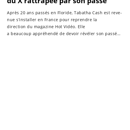
du X rattrapée par son passé
Après 20 ans passés en Floride, Taba­tha Cash est reve­
nue s’ins­tal­ler en France pour reprendre la
direction du maga­zine Hot Vidéo. Elle
a beaucoup appréhendé de devoir révéler son passé
sulfureux à ses deux enfants. Tabatha Cash, de son
vrai nom Céline Barbe, était la star incontournable du
X en France. 18 mois pendant lesquels elle a