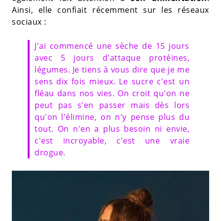
Ainsi, elle confiait récemment sur les réseaux
sociaux :
J'ai commencé une sèche de 15 jours
avec 5 jours d'attaque protéines,
légumes. Je tiens à vous dire que je me
sens dix fois mieux. Le sucre c'est un
fléau dans nos vies. On croit qu'on ne
peut pas s'en passer mais dès lors
qu'on l'élimine, on n'y pense plus du
tout. On n'en a plus besoin ni envie,
c'est incroyable, c'est une vraie
drogue.