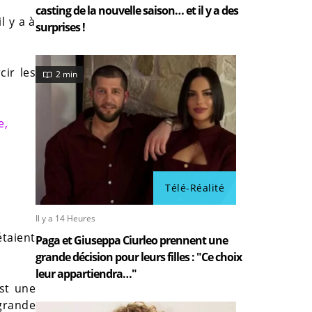
casting de la nouvelle saison… et il y a des
l y a à
surprises !
cir les
2 min
e,
Télé-Réalité
Il y a 14 Heures
étaient
Paga et Giuseppa Ciurleo prennent une
grande décision pour leurs filles : "Ce choix
leur appartiendra…"
st une
grande