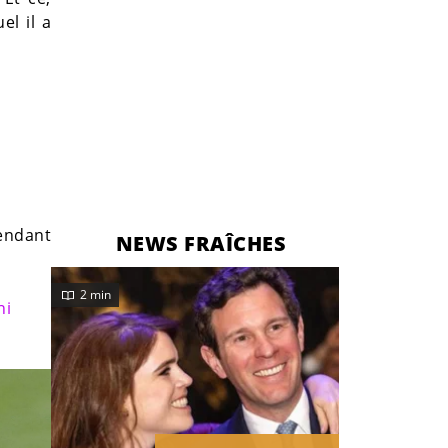
el il a
endant
NEWS FRAÎCHES
2 min
ni