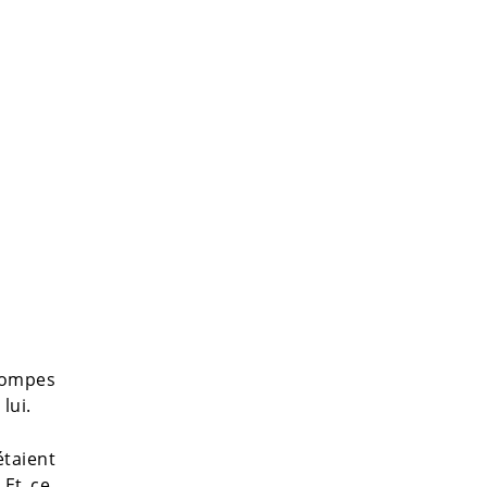
pompes
lui.
étaient
 Et ce,