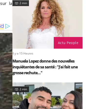
sur la
2 min
Actu People
Il y a 15 Heures
Manuela Lopez donne des nouvelles
inquiétantes de sa santé : "J'ai fait une
grosse rechute…"
2 min