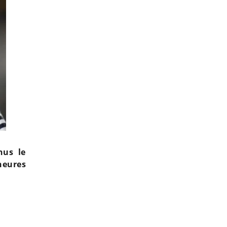
nus le
 heures