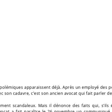
 polémiques apparaissent déjà. Après un employé des 
c son cadavre, c’est son ancien avocat qui fait parler de 
rement scandaleux. Mais il dénonce des faits qui, s’ils 
avocat a fait paraître le 26 novembre un communiqué.