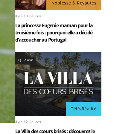
Noblesse & Royautés
Il y a 10 Heures
La princesse Eugenie maman pour la
troisième fois : pourquoi elle a décidé
d'accoucher au Portugal
2 min
Télé-Réalité
Il y a 12 Heures
La Villa des cœurs brisés : découvrez le