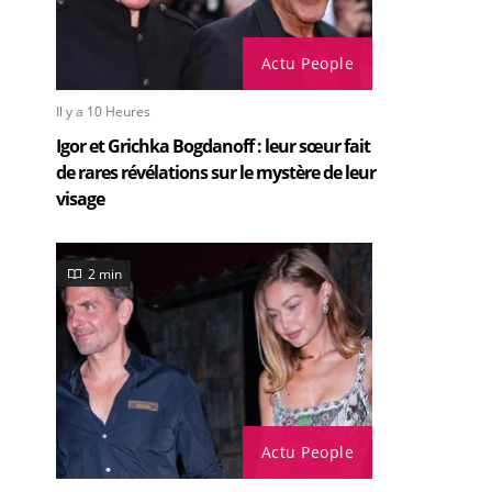
Actu People
Il y a 10 Heures
Igor et Grichka Bogdanoff : leur sœur fait
de rares révélations sur le mystère de leur
visage
2 min
Actu People