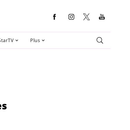
StarTV
Plus
es