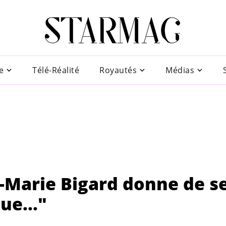
e
Télé-Réalité
Royautés
Médias
n-Marie Bigard donne de s
ue..."