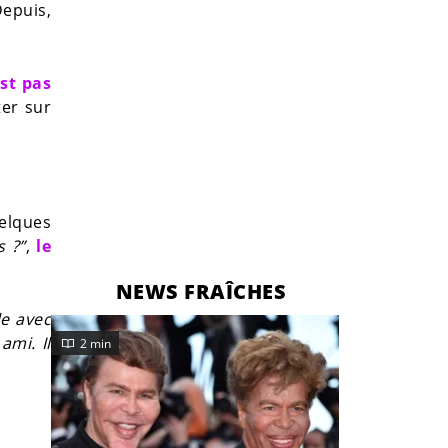
Depuis,
st pas
er sur
uelques
s ?”
,
le
NEWS FRAÎCHES
lle avec
ami. Il
2 min