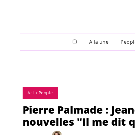
A la une
Peopl
Actu People
Pierre Palmade : Jea
nouvelles "Il me dit q