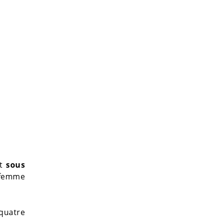
it
sous
 femme
quatre