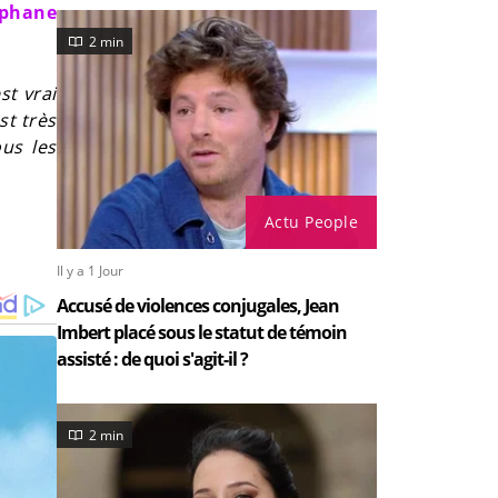
éphane
2 min
st vrai
st très
us les
Actu People
Il y a 1 Jour
Accusé de violences conjugales, Jean
Imbert placé sous le statut de témoin
assisté : de quoi s'agit-il ?
2 min