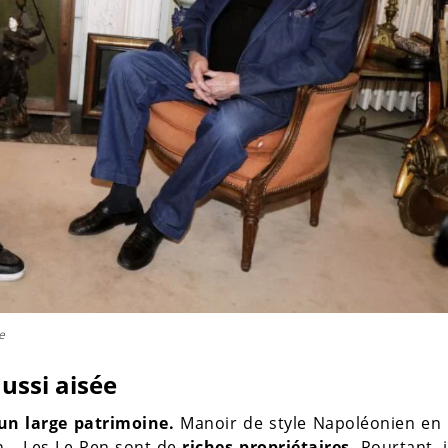
e
aussi aisée
un large patrimoine.
Manoir de style Napoléonien en 
n… Les Le Pen sont de
riches propriétaires.
Pourtant, i