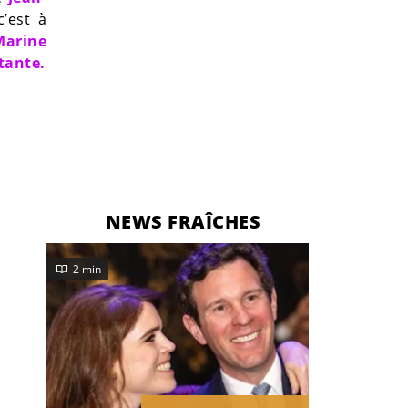
’est à
Marine
tante.
NEWS FRAÎCHES
2 min