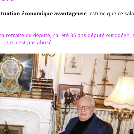
ituation économique avantageuse,
estime que ce sala
i ma retraite de député, j’ai été 35 ans député européen, 
 (…) Ce n’est pas abusé.