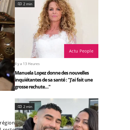
2 min
Actu People
Il y a 13 Heures
Manuela Lopez donne des nouvelles
inquiétantes de sa santé : "J'ai fait une
grosse rechute…"
2 min
région
l reste