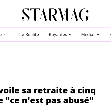
e
Télé-Réalité
Royautés
Médias
oile sa retraite à cinq
e "ce n'est pas abusé"