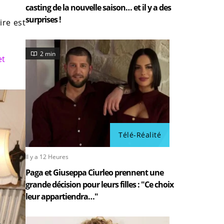
casting de la nouvelle saison… et il y a des
surprises !
ire est
2 min
et
Télé-Réalité
Il y a 12 Heures
Paga et Giuseppa Ciurleo prennent une
grande décision pour leurs filles : "Ce choix
leur appartiendra…"