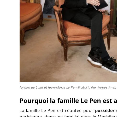
Jordan de Luxe et Jean-Marie Le Pen @cédric Perrin/bestimag
Pourquoi la famille Le Pen est 
La famille Le Pen est réputée pour
posséder 
parisienne, domaine familial dans le Morbiha