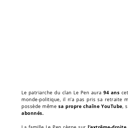
Le patriarche du clan Le Pen aura
94 ans
cet
monde-politique, il n’a pas pris sa retraite m
possède même
sa propre chaîne YouTube
, 
abonnés.
La famille Le Pen règne sur
l’extrême-droite