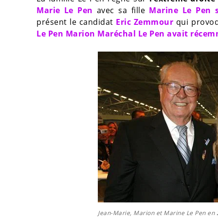
Marie Le Pen
avec sa fille
Marine Le Pen
présent le candidat
Eric Zemmour
qui provoq
Le Pen Marion Maréchal Le Pen avait récemm
Jean-Marie, Marion et Marine Le Pen e