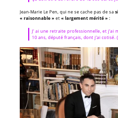
Jean-Marie Le Pen, qui ne se cache pas de sa
s
« raisonnable »
et
« largement mérité »
:
J’ ai une retraite professionnelle, et j’a
10 ans, député français, dont j’ai cotisé.