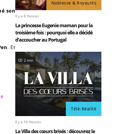
Noblesse & Royautés
né son
Il y a 8 Heures
La princesse Eugenie maman pour la
troisième fois : pourquoi elle a décidé
d'accoucher au Portugal
Pen
. Et
2 min
le
Télé-Réalité
Il y a 10 Heures
La Villa des cœurs brisés : découvrez le