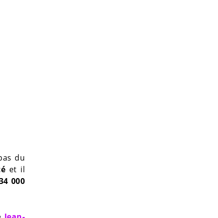
 pas du
té
et il
34 000
de
Jean-