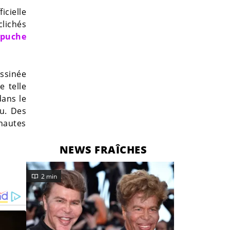
icielle
lichés
apuche
essinée
e telle
dans le
ou. Des
nautes
NEWS FRAÎCHES
2 min