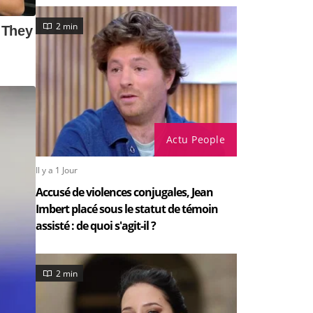
2 min
Actu People
Il y a 1 Jour
Accusé de violences conjugales, Jean
Imbert placé sous le statut de témoin
assisté : de quoi s'agit-il ?
2 min