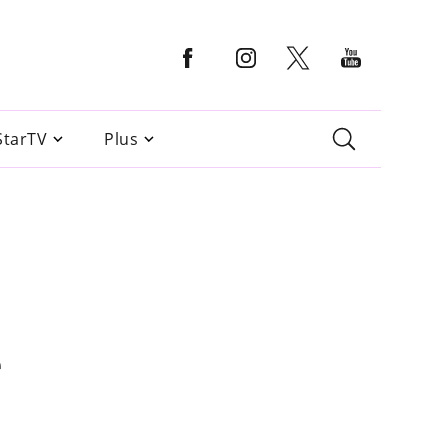
StarTV
Plus
e