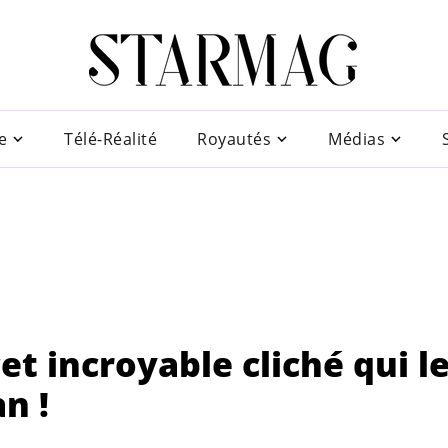
e
Télé-Réalité
Royautés
Médias
t incroyable cliché qui l
n !