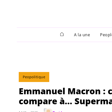
A la une
Peopl
Peopolitique
Emmanuel Macron : ce
compare à... Superma