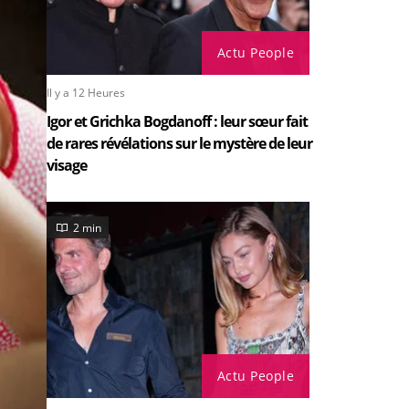
Actu People
Il y a 12 Heures
Igor et Grichka Bogdanoff : leur sœur fait
de rares révélations sur le mystère de leur
visage
2 min
Actu People