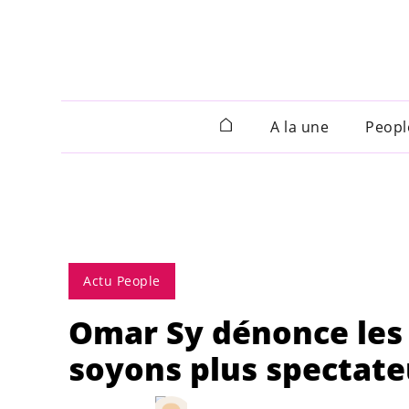
A la une
Peopl
Actu People
Omar Sy dénonce les v
soyons plus spectate