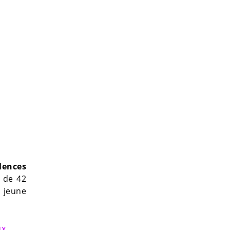
lences
r de 42
u jeune
ux