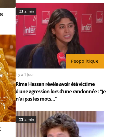
2 min
Peopolitique
Il y a 1 Jour
Rima Hassan révèle avoir été victime
d'une agression lors d'une randonnée : "Je
n'ai pas les mots…"
2 min