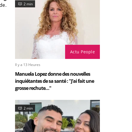
2 min
de.
Actu People
Il y a 13 Heures
Manuela Lopez donne des nouvelles
inquiétantes de sa santé : "J'ai fait une
grosse rechute…"
2 min