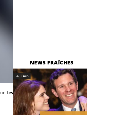
NEWS FRAÎCHES
2 min
sur
les