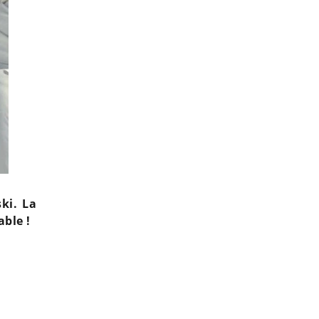
ski. La
ble !