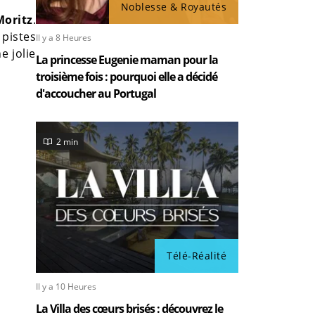
Noblesse & Royautés
Moritz
.
 pistes
Il y a 8 Heures
e jolie
La princesse Eugenie maman pour la
troisième fois : pourquoi elle a décidé
d'accoucher au Portugal
2 min
Télé-Réalité
Il y a 10 Heures
La Villa des cœurs brisés : découvrez le