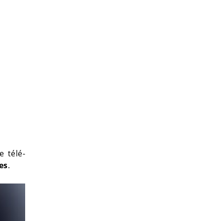
e télé-
es
.