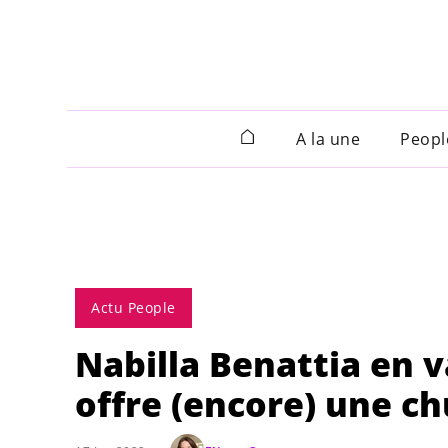
A la une
Peopl
Actu People
Nabilla Benattia en v
offre (encore) une c