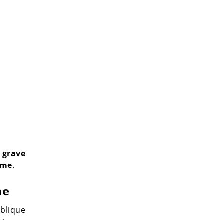
 grave
ame
.
me
blique