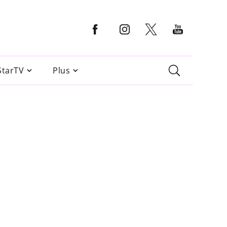
StarTV
Plus
a