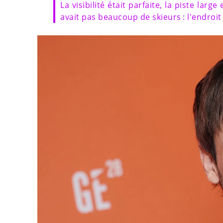
La visibilité était parfaite, la piste larg
avait pas beaucoup de skieurs : l'endroit