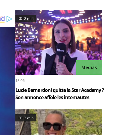
2 min
Médias
13:06
Lucie Bernardoni quitte la Star Academy ?
Son annonce affole les internautes
2 min