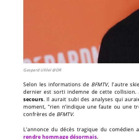
Gaspard Ullilel @DR
Selon les informations de
BFMTV
, l'autre sk
dernier est sorti indemne de cette collision. 
secours
. Il aurait subi des analyses qui aur
moment, "rien n’indique une faute ou une tro
confrères de
BFMTV
.
L'annonce du décès tragique du comédien a
rendre hommage désormais
.