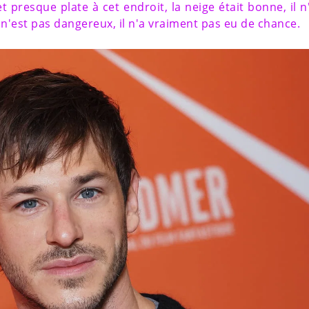
e et presque plate à cet endroit, la neige était bonne, il n
 n'est pas dangereux, il n'a vraiment pas eu de chance.