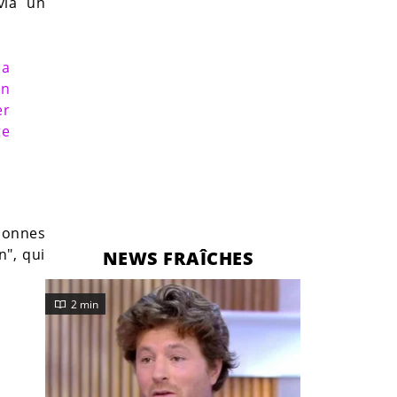
via un
la
en
er
te
sonnes
n", qui
NEWS FRAÎCHES
2 min