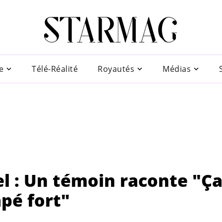
e
Télé-Réalité
Royautés
Médias
el : Un témoin raconte "Ç
tapé fort"