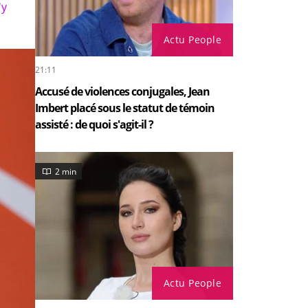
'y
Actu People
21:11
Accusé de violences conjugales, Jean
Imbert placé sous le statut de témoin
assisté : de quoi s'agit-il ?
2 min
Actu People