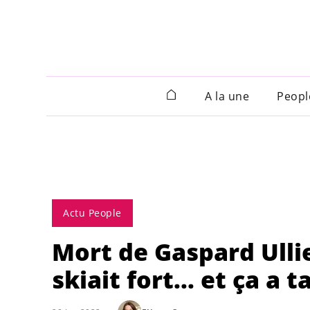
A la une
Peopl
Actu People
Mort de Gaspard Ulli
skiait fort... et ça a 