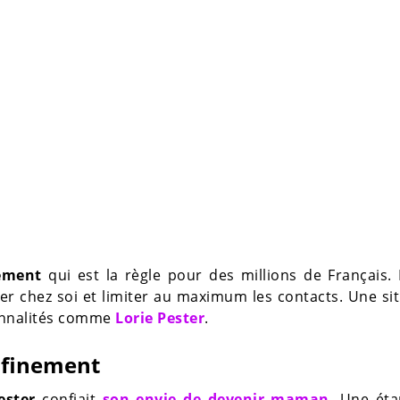
nement
qui est la règle pour des millions de Français.
ster chez soi et limiter au maximum les contacts. Une si
sonnalités comme
Lorie Pester
.
onfinement
Pester
confiait
son envie de devenir maman
. Une éta