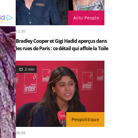
Actu People
12:30
Bradley Cooper et Gigi Hadid aperçus dans
les rues de Paris : ce détail qui affole la Toile
2 min
Peopolitique
08:09