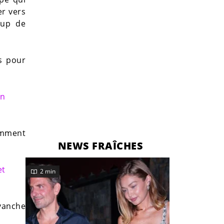
er vers
oup de
ts pour
un
tamment
NEWS FRAÎCHES
et
2 min
vanche