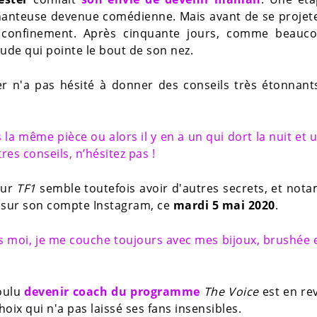
chanteuse devenue comédienne. Mais avant de se projet
 au confinement. Après cinquante jours, comme beauc
ude qui pointe le bout de son nez.
ter n'a pas hésité à donner des conseils très étonnan
 la même pièce ou alors il y en a un qui dort la nuit et 
res conseils, n’hésitez pas !
sur
TF1
semble toutefois avoir d'autres secrets, et no
lé sur son compte Instagram, ce
mardi 5 mai 2020
.
is moi, je me couche toujours avec mes bijoux, brushée 
voulu
devenir coach du programme
The Voice
est en re
ix qui n'a pas laissé ses fans insensibles.