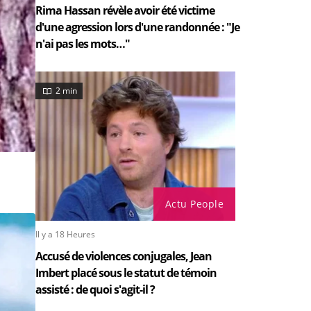
Rima Hassan révèle avoir été victime
d'une agression lors d'une randonnée : "Je
n'ai pas les mots…"
2 min
Actu People
Il y a 18 Heures
Accusé de violences conjugales, Jean
Imbert placé sous le statut de témoin
assisté : de quoi s'agit-il ?