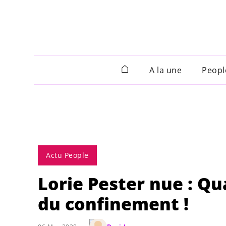
A la une
Peopl
Actu People
Lorie Pester nue : Q
du confinement !