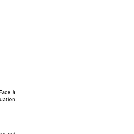
 Face à
tuation
pe qui