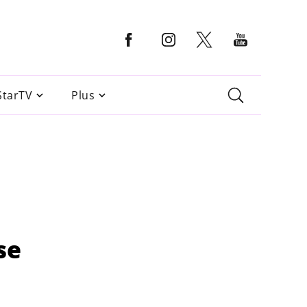
StarTV
Plus
se