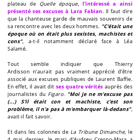
plateau de
Quelle époque
,
l’intéressé a ainsi
présenté ses excuses à Lara Fabian
. Il faut dire
que la chanteuse garde de mauvais souvenirs de
sa rencontre avec les deux hommes.
"C’était une
époque où on était plus sexistes, machistes et
cons"
, a-t-il notamment déclaré face à Léa
Salamé.
Tout semble indiquer que Thierry
Ardisson n’aurait pas vraiment apprécié d’être
associé aux excuses publiques de Laurent Baffie.
En effet, il avait dit
ses quatre vérités
auprès des
journalistes du
Figaro
.
"Moi je ne m’excuse pas
(...) S’il était con et machiste, c’est son
problème, il n’a pas à m’embarquer là-dedans"
,
avait-il fait savoir.
Et dans les colonnes de
La Tribune Dimanche
, le
4 mai dernier, le mari d’Audrey Crespo-Mara a