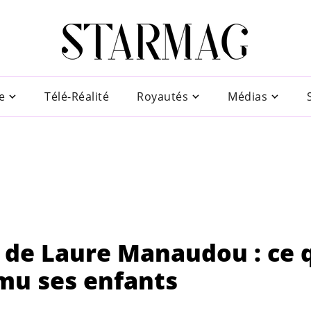
e
Télé-Réalité
Royautés
Médias
 de Laure Manaudou : ce 
mu ses enfants