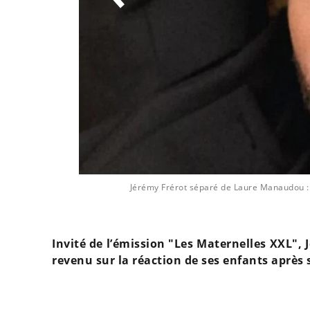
ot @ DR
Jérémy Frérot séparé de Laure Manaudou : 
Invité de l’émission "Les Maternelles XXL", Jé
revenu sur la réaction de ses enfants aprè