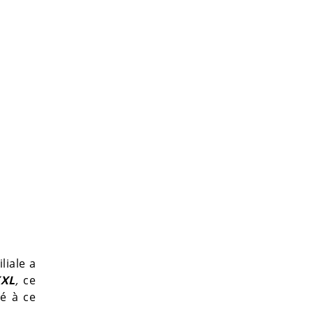
liale a
XXL
,
ce
é à ce