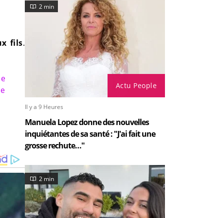
2 min
x fils
.
de
Actu People
ue
Il y a 9 Heures
Manuela Lopez donne des nouvelles
inquiétantes de sa santé : "J'ai fait une
grosse rechute…"
2 min