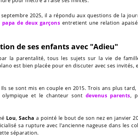
endre pour mettre à l’aise ses invités.
 septembre 2025, il a répondu aux questions de la jour
e papa de deux garçons
entretient une relation apais
tion de ses enfants avec "Adieu"
ar la parentalité, tous les sujets sur la vie de famil
olano est bien placée pour en discuter avec ses invités, e
ls se sont mis en couple en 2015. Trois ans plus tard, 
e olympique et le chanteur sont
devenus parents
, 
mmé
Lou
,
Sacha
a pointé le bout de son nez en janvier 2
officialisé sa rupture avec l’ancienne nageuse dans les c
ette séparation.