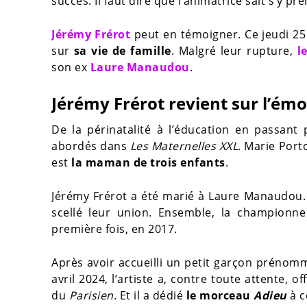
succès. Il faut dire que l’animatrice sait s’y pr
Jérémy Frérot
peut en témoigner. Ce jeudi 25
sur
sa vie de famille
. Malgré leur rupture,
l
son ex
Laure Manaudou
.
Jérémy Frérot revient sur l’émo
De la périnatalité à l’éducation en passant p
abordés dans
Les Maternelles XXL
. Marie Port
est
la maman de trois enfants
.
Jérémy Frérot a été marié à Laure Manaudou. I
scellé leur union. Ensemble, la championn
première fois, en 2017.
Après avoir accueilli un petit garçon préno
avril 2024, l’artiste a, contre toute attente, 
du
Parisien
. Et il a dédié
le morceau
Adieu
à c