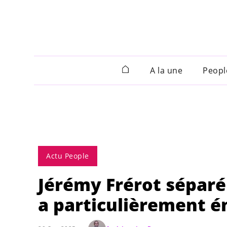
A la une
Peopl
Actu People
Jérémy Frérot séparé
a particulièrement é