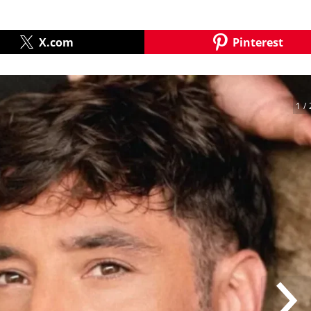
X.com
Pinterest
1
/ 