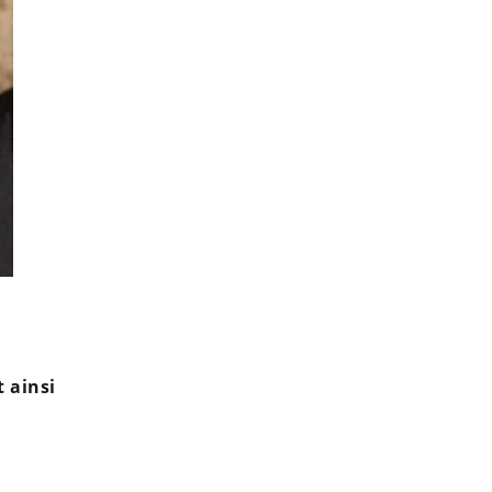
Jérémy Frérot séparé de Laure Manaudou : ce qui a particu
t ainsi