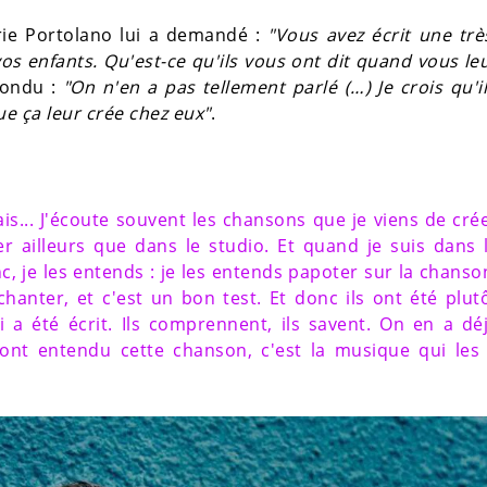
arie Portolano lui a demandé :
"Vous avez écrit une trè
os enfants. Qu'est-ce qu'ils vous ont dit quand vous le
pondu :
"On n'en a pas tellement parlé (…) Je crois qu'i
ue ça leur crée chez eux"
.
ais... J'écoute souvent les chansons que je viens de cré
r ailleurs que dans le studio. Et quand je suis dans 
nc, je les entends : je les entends papoter sur la chanso
chanter, et c'est un bon test. Et donc ils ont été plut
a été écrit. Ils comprennent, ils savent. On en a dé
s ont entendu cette chanson, c'est la musique qui les