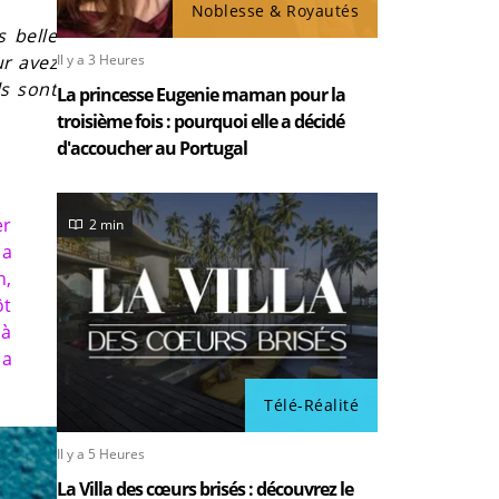
Noblesse & Royautés
s belle
ur avez
Il y a 3 Heures
ls sont
La princesse Eugenie maman pour la
troisième fois : pourquoi elle a décidé
d'accoucher au Portugal
er
2 min
la
n,
ôt
jà
 a
Télé-Réalité
Il y a 5 Heures
La Villa des cœurs brisés : découvrez le