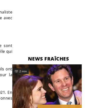
naliste
ée avec
le sont
lle qui
NEWS FRAÎCHES
ils ont
2 min
pour la
021. En
olonnes