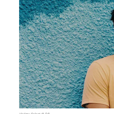
Jérémy Frérot @ DR