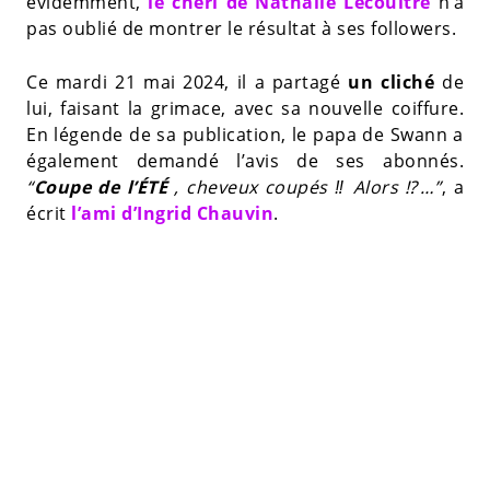
évidemment,
le chéri de Nathalie Lecoultre
n’a
pas oublié de montrer le résultat à ses followers.
Ce mardi 21 mai 2024, il a partagé
un cliché
de
lui, faisant la grimace, avec sa nouvelle coiffure.
En légende de sa publication, le papa de Swann a
également demandé l’avis de ses abonnés.
“
Coupe de l’ÉTÉ
, cheveux coupés ‼️ Alors ⁉️…”
, a
écrit
l’ami d’Ingrid Chauvin
.