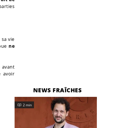
parties
 sa vie
voue
ne
é avant
 avoir
NEWS FRAÎCHES
2 min