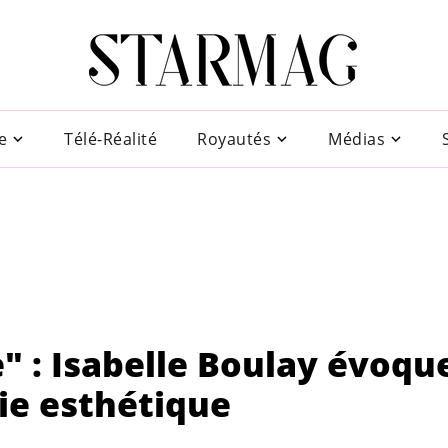
e
Télé-Réalité
Royautés
Médias
e" : Isabelle Boulay évoqu
gie esthétique