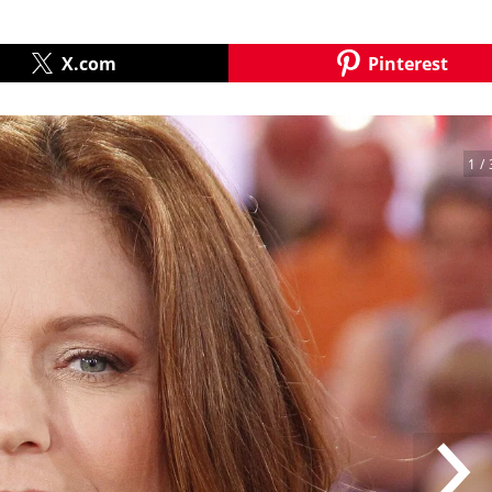
X.com
Pinterest
1
/ 