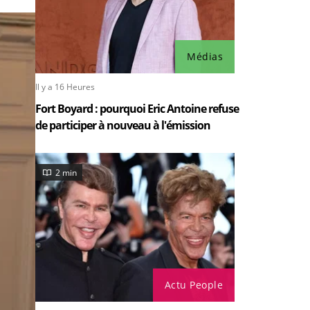
Médias
Il y a 16 Heures
Fort Boyard : pourquoi Eric Antoine refuse
de participer à nouveau à l'émission
2 min
Actu People