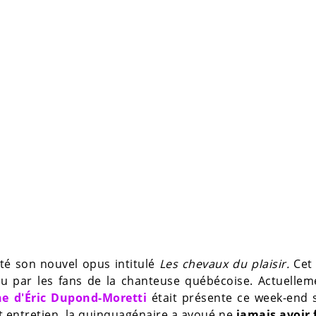
té son nouvel opus intitulé
Les chevaux du plaisir.
Cet
du par les fans de la chanteuse québécoise. Actuelle
e d'Éric Dupond-Moretti
était présente ce week-end s
et entretien, la quinquagénaire a avoué ne
jamais avoir 