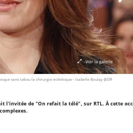
Voir la galerie
évoque sans tabou la chirurgie esthétique
- Isabelle Boulay @DR
t l'invitée de "On refait la télé", sur RTL. À cette oc
s complexes.