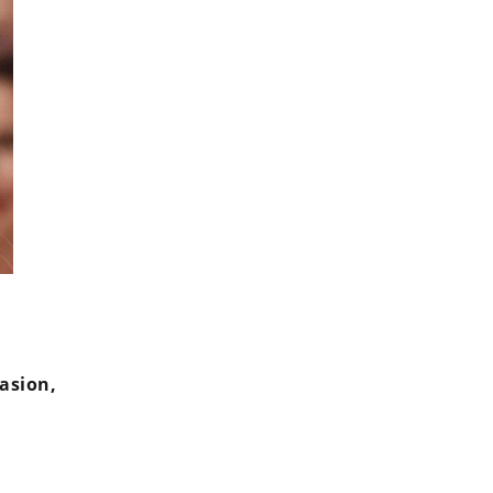
"Je ne suis pas contre" : Isabelle Boulay évoque
casion,