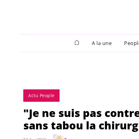
A la une
Peopl
Actu People
"Je ne suis pas contr
sans tabou la chirur