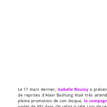
Le 17 mars dernier,
Isabelle Boulay
a présen
de reprises d'Alain Bashung était très atten
pleine promotion de son disque,
la compagn
ondes de
RTL
dans
On refait la télé
. Lors de c