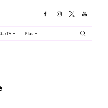
StarTV
Plus
e