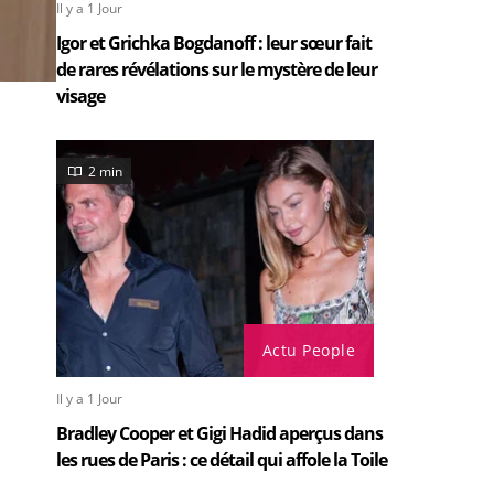
Il y a 1 Jour
Igor et Grichka Bogdanoff : leur sœur fait
de rares révélations sur le mystère de leur
visage
2 min
Actu People
Il y a 1 Jour
Bradley Cooper et Gigi Hadid aperçus dans
les rues de Paris : ce détail qui affole la Toile