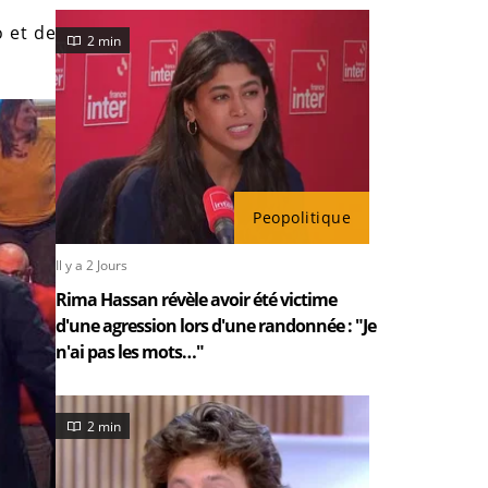
 et de
2 min
Peopolitique
Il y a 2 Jours
Rima Hassan révèle avoir été victime
d'une agression lors d'une randonnée : "Je
n'ai pas les mots…"
2 min