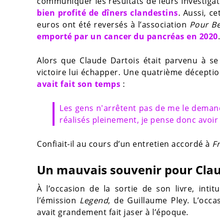
communiquer les résultats de leurs investigati
bien profité de dîners clandestins
. Aussi, c
euros ont été reversés à l’association
Pour B
emporté par un cancer du pancréas en 2020
.
Alors que Claude Dartois était parvenu à se h
victoire lui échapper. Une quatrième déception
avait fait son temps
:
Les gens n'arrêtent pas de me le demander
réalisés pleinement, je pense donc avoir f
Confiait-il au cours d’un entretien accordé à
F
Un mauvais souvenir pour Clau
À l’occasion de la sortie de son livre, intit
l’émission
Legend
, de Guillaume Pley. L’occa
avait grandement fait jaser à l’époque.