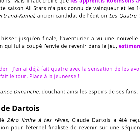
ons. Mais il faut croire que
les apprentis Robinsons a
ette saison All Stars n’a pas connu de vainqueur et les 
ertrand-Kamal
, ancien candidat de l’édition
Les Quatre 
isser jusqu’en finale, l’aventurier a vu une nouvelle 
 qui lui a coupé l’envie de revenir dans le jeu,
estiman
 ! J'en ai déjà fait quatre avec la sensation de les avo
ait le tour. Place à la jeunesse !
rance Dimanche
, douchant ainsi les espoirs de ses fans.
de Dartois
ulé
Zéro limite à tes rêves
, Claude Dartois a été reç
sion pour l’éternel finaliste de revenir sur une séque