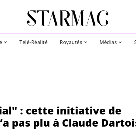
e
Télé-Réalité
Royautés
Médias
al" : cette initiative de
’a pas plu à Claude Dartoi