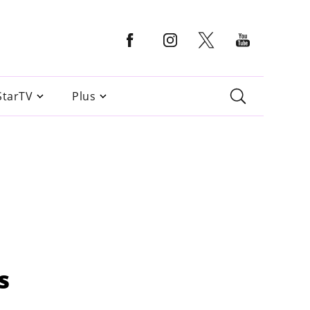
StarTV
Plus
s