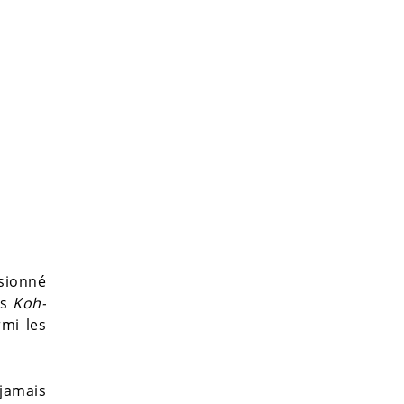
ssionné
ns
Koh-
rmi les
 jamais