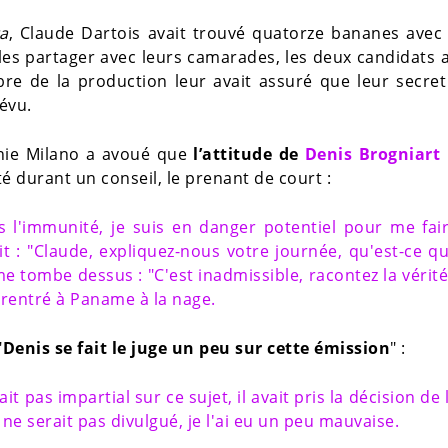
a
, Claude Dartois avait trouvé quatorze bananes avec
les partager avec leurs camarades, les deux candidats 
e de la production leur avait assuré que leur secret
évu.
inie Milano a avoué que
l’attitude de
Denis Brogniart
nté durant un conseil, le prenant de court :
 pas l'immunité, je suis en danger potentiel pour me fai
it : "Claude, expliquez-nous votre journée, qu'est-ce q
i me tombe dessus : "C'est inadmissible, racontez la vérité
is rentré à Paname à la nage.
"
Denis se fait le juge un peu sur cette émission
" :
it pas impartial sur ce sujet, il avait pris la décision de 
 ne serait pas divulgué, je l'ai eu un peu mauvaise.