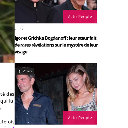
Actu People
20:57
Igor et Grichka Bogdanoff : leur sœur fait
de rares révélations sur le mystère de leur
visage
2 min
ité des
qui lui
s.
Actu People
tefois