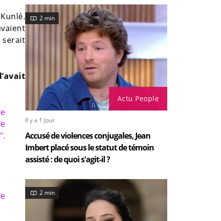
 Kunlé.
2 min
avaient
 serait
l’avait
Actu People
re
Il y a 1 Jour
ue
".
Accusé de violences conjugales, Jean
Imbert placé sous le statut de témoin
assisté : de quoi s'agit-il ?
2 min
le