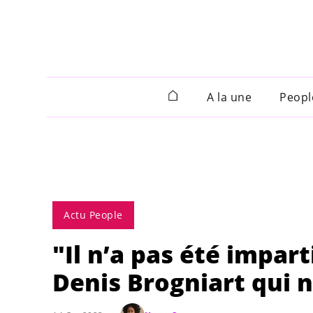
A la une
Peopl
Actu People
"Il n’a pas été imparti
Denis Brogniart qui n