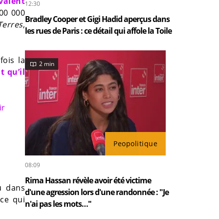
vaient
12:30
100 000
Bradley Cooper et Gigi Hadid aperçus dans
Terres
,
les rues de Paris : ce détail qui affole la Toile
fois la
2 min
t qu’il
ir
Peopolitique
08:09
Rima Hassan révèle avoir été victime
u dans
d'une agression lors d'une randonnée : "Je
nce qui
n'ai pas les mots…"