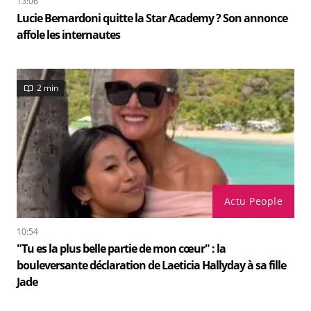
13:06
Lucie Bernardoni quitte la Star Academy ? Son annonce
affole les internautes
2 min
Actu People
10:54
"Tu es la plus belle partie de mon cœur" : la
bouleversante déclaration de Laeticia Hallyday à sa fille
Jade