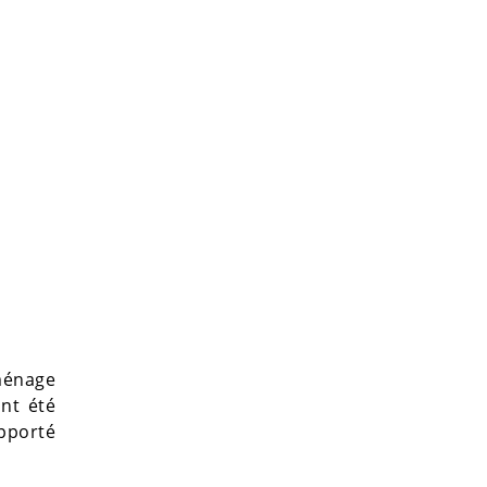
 ménage
nt été
pporté