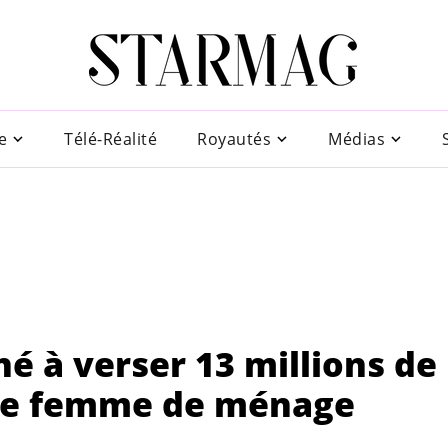
e
Télé-Réalité
Royautés
Médias
 à verser 13 millions de
nne femme de ménage