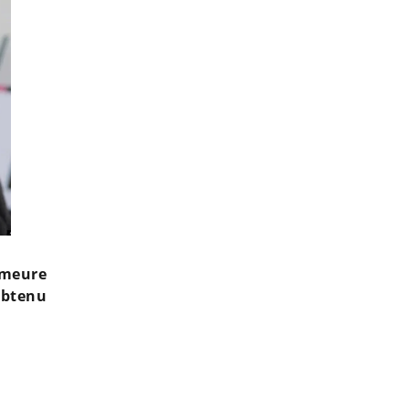
emeure
obtenu