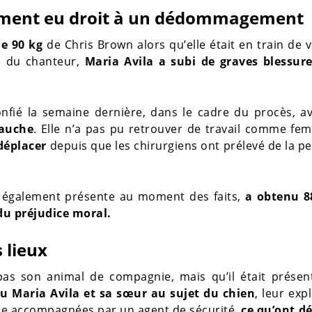
lement eu droit à un dédommagement
e 90 kg
de Chris Brown alors qu’elle était en train de v
ne du chanteur,
Maria Avila a subi de graves blessure
confié la semaine dernière, dans le cadre du procès, a
gauche
. Elle n’a pas pu retrouver de travail comme fe
 déplacer
depuis que les chirurgiens ont prélevé de la p
a, également présente au moment des faits,
a obtenu 8
 du préjudice moral.
s lieux
pas son animal de compagnie, mais qu’il était présen
nu Maria Avila et sa sœur au sujet du chien
, leur exp
tre accompagnées par un agent de sécurité,
ce qu’ont d