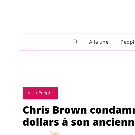
A la une
Peopl
Actu People
Chris Brown condamné
dollars à son ancie