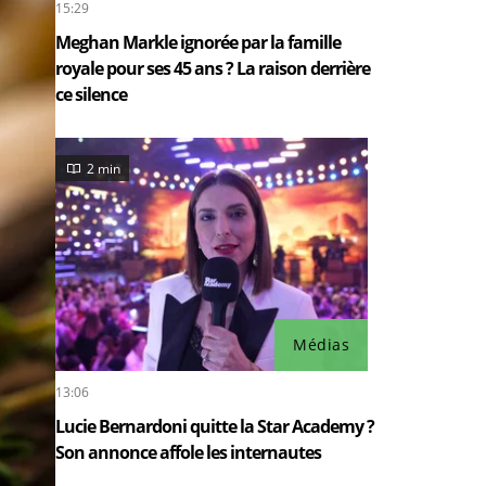
15:29
Meghan Markle ignorée par la famille
royale pour ses 45 ans ? La raison derrière
ce silence
2 min
Médias
13:06
Lucie Bernardoni quitte la Star Academy ?
Son annonce affole les internautes