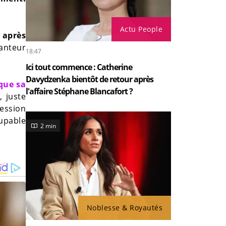
Actu People
 après
hanteur
18:47
Ici tout commence : Catherine
Davydzenka bientôt de retour après
que sa
l'affaire Stéphane Blancafort ?
 juste
ession
oupable
2 min
Noblesse & Royautés