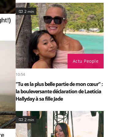
2 min
Actu People
10:54
"Tu es la plus belle partie de mon cœur" :
la bouleversante déclaration de Laeticia
Hallyday à sa fille Jade
2 min