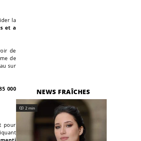
ider la
s et a
voir de
mme de
eau sur
85 000
NEWS FRAÎCHES
2 min
t pour
liquant
émenti