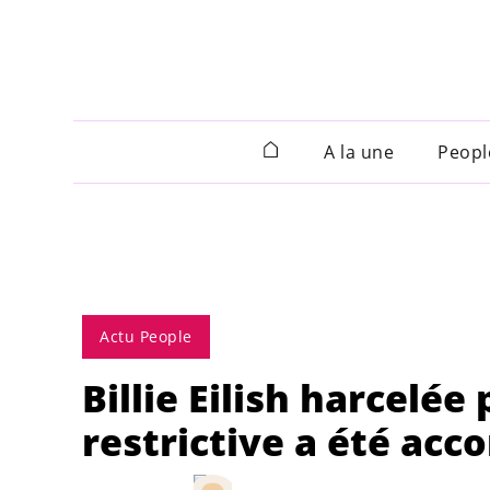
A la une
Peopl
Actu People
Billie Eilish harcelé
restrictive a été acco