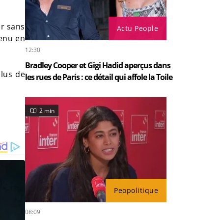
ar sans
Actu People
tenu en
12:30
Bradley Cooper et Gigi Hadid aperçus dans
plus de
les rues de Paris : ce détail qui affole la Toile
2 min
Peopolitique
08:09