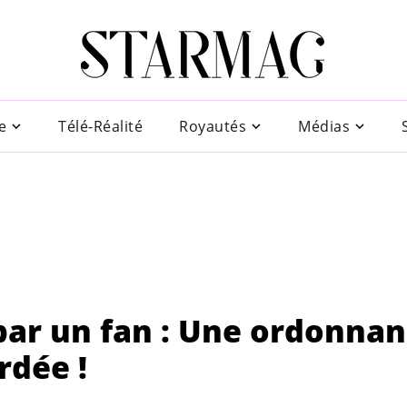
e
Télé-Réalité
Royautés
Médias
e par un fan : Une ordonna
rdée !