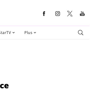
StarTV
Plus
nce