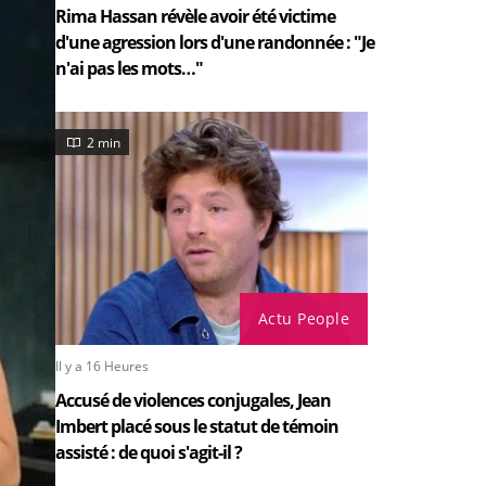
Rima Hassan révèle avoir été victime
d'une agression lors d'une randonnée : "Je
n'ai pas les mots…"
2 min
Actu People
Il y a 16 Heures
Accusé de violences conjugales, Jean
Imbert placé sous le statut de témoin
assisté : de quoi s'agit-il ?