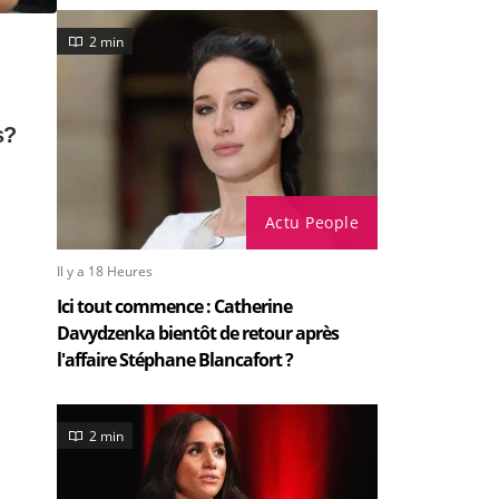
2 min
Actu People
Il y a 18 Heures
Ici tout commence : Catherine
Davydzenka bientôt de retour après
l'affaire Stéphane Blancafort ?
2 min