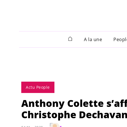
A la une
Peopl
Actu People
Anthony Colette s’affi
Christophe Dechava