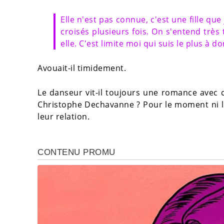
Elle n'est pas connue, c'est une fille que
croisés plusieurs fois. On s'entend très 
elle. C'est limite moi qui suis le plus à do
Avouait-il timidement.
Le danseur vit-il toujours une romance avec 
Christophe Dechavanne ? Pour le moment ni lu
leur relation.