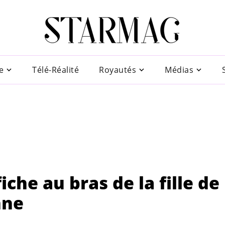
e
Télé-Réalité
Royautés
Médias
che au bras de la fille de
nne