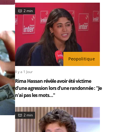
2 min
Peopolitique
Il y a 1 Jour
Rima Hassan révèle avoir été victime
d'une agression lors d'une randonnée : "Je
n'ai pas les mots…"
2 min