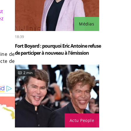
st
ez
Médias
18:39
Fort Boyard : pourquoi Eric Antoine refuse
de participer à nouveau à l'émission
mine de
acte de
2 min
Actu People