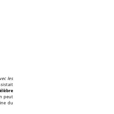
vec les
sistait
célèbre
on peut
mine du