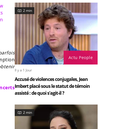
ow
2 min
ts
en
parfois
Actu People
omption
obtenir
Il y a 1 Jour
Accusé de violences conjugales, Jean
Imbert placé sous le statut de témoin
ncerts
assisté : de quoi s'agit-il ?
2 min