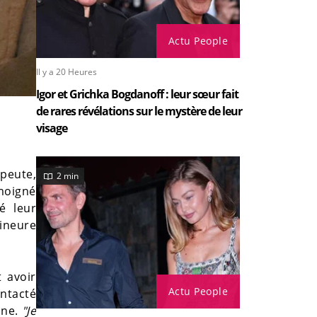
Actu People
Il y a 20 Heures
Igor et Grichka Bogdanoff : leur sœur fait
de rares révélations sur le mystère de leur
visage
apeute,
2 min
émoigné
é leur
mineure
t avoir
Actu People
ontacté
ine.
"Je