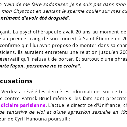
en train de me faire sodomiser. Je ne suis pas dans mon
sur mon Cityscoot en sentant le sperme couler sur mes cu
entiment d'avoir été droguée
".
açant. La psychothérapeute avait 20 ans au moment des
ée au premier rang de son concert à Saint-Étienne en 2
a confirmé qu’il lui avait proposé de monter dans sa ch
ciens. Ils auraient entretenu une relation jusqu’en 200
ervatif qu'il refusait de porter. Et surtout d’une phras
oute façon, personne ne te croira"
.
ccusations
s Verdez a révélé les dernières informations sur cette a
e contre Patrick Bruel même si les faits sont prescrits
udiciaire parisienne
. L’actuelle directrice d’Unifrance, 
de tentative de viol et d’une agression sexuelle en 19
eur de Cyril Hanouna poursuit :