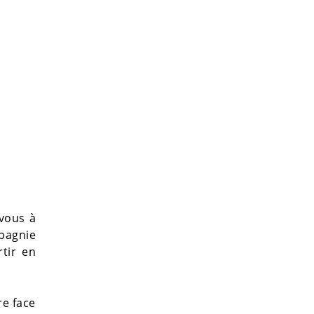
vous à
pagnie
rtir en
re face