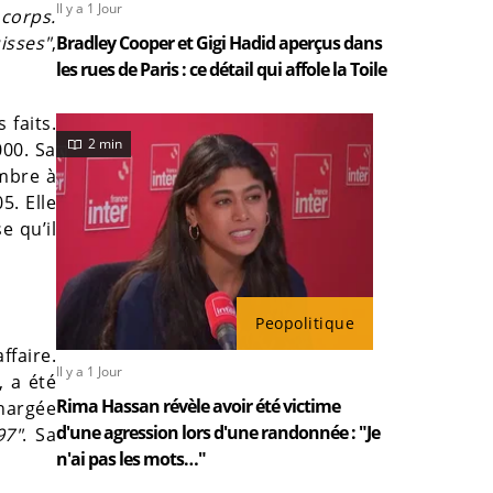
Il y a 1 Jour
 corps.
isses"
,
Bradley Cooper et Gigi Hadid aperçus dans
les rues de Paris : ce détail qui affole la Toile
 faits.
2 min
000. Sa
ambre à
5. Elle
e qu’il
Peopolitique
ffaire.
Il y a 1 Jour
, a été
Rima Hassan révèle avoir été victime
chargée
d'une agression lors d'une randonnée : "Je
97"
. Sa
n'ai pas les mots…"