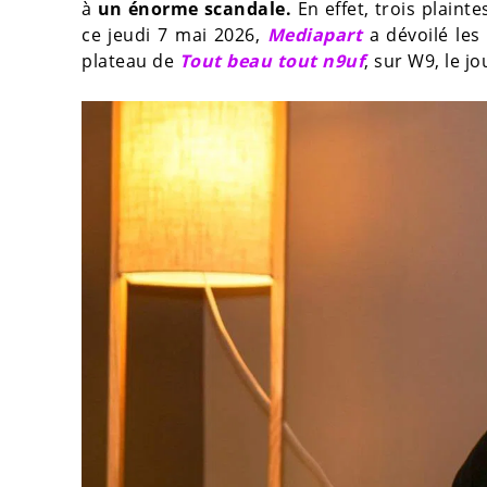
à
un énorme scandale.
En effet, trois plaint
ce jeudi 7 mai 2026,
Mediapart
a dévoilé les
plateau de
Tout beau tout n9uf
, sur W9, le jo