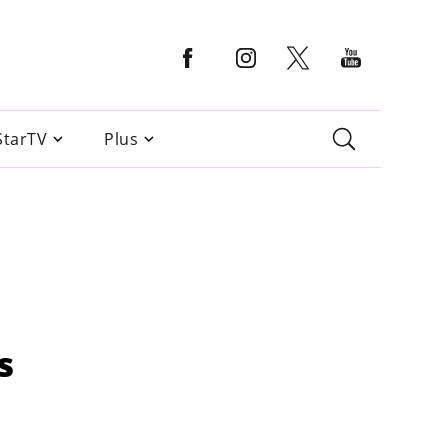
StarTV
Plus
s