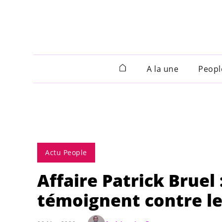
A la une
Peopl
Actu People
Affaire Patrick Brue
témoignent contre l