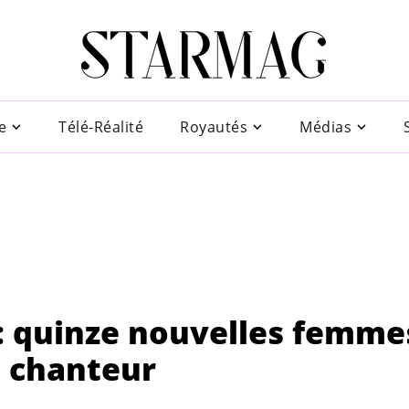
e
Télé-Réalité
Royautés
Médias
l : quinze nouvelles femme
e chanteur