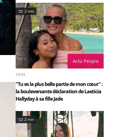
2 min
Actu People
10:54
"Tu es la plus belle partie de mon cœur" :
la bouleversante déclaration de Laeticia
Hallyday à sa fille Jade
2 min