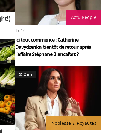
Actu People
18:47
Ici tout commence : Catherine
Davydzenka bientôt de retour après
l'affaire Stéphane Blancafort ?
2 min
Noblesse & Royautés