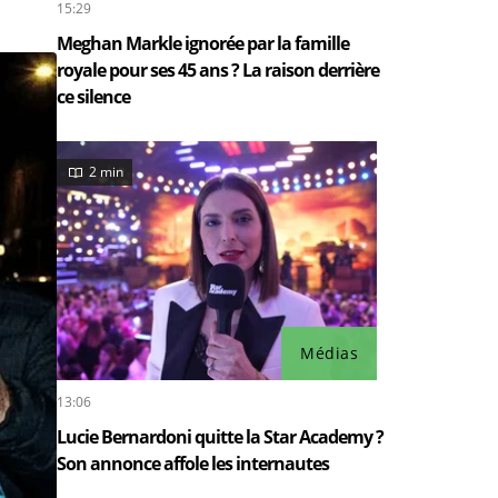
15:29
Meghan Markle ignorée par la famille
royale pour ses 45 ans ? La raison derrière
ce silence
2 min
Médias
13:06
Lucie Bernardoni quitte la Star Academy ?
Son annonce affole les internautes