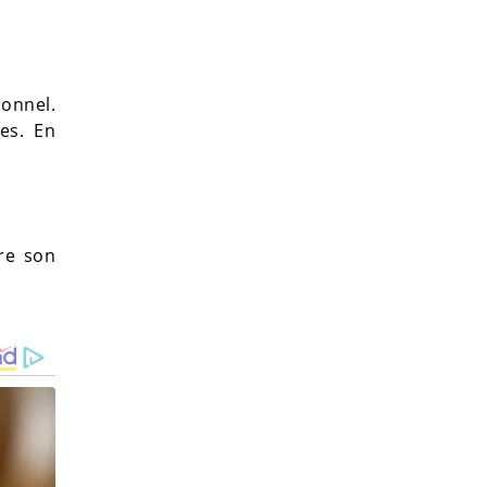
ionnel.
es. En
re son