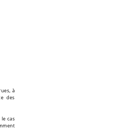
rues, à
ce des
 le cas
tamment