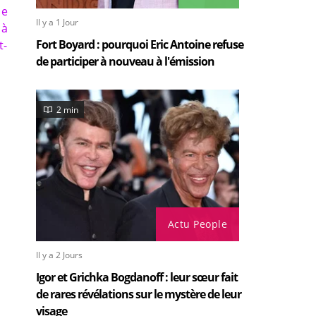
je
Il y a 1 Jour
 à
Fort Boyard : pourquoi Eric Antoine refuse
t-
de participer à nouveau à l'émission
2 min
Actu People
Il y a 2 Jours
Igor et Grichka Bogdanoff : leur sœur fait
de rares révélations sur le mystère de leur
visage