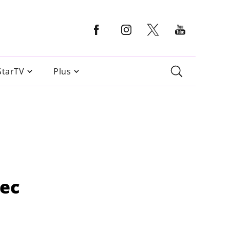
StarTV
Plus
vec