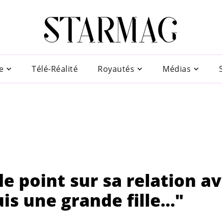
e
Télé-Réalité
Royautés
Médias
e point sur sa relation a
uis une grande fille…"