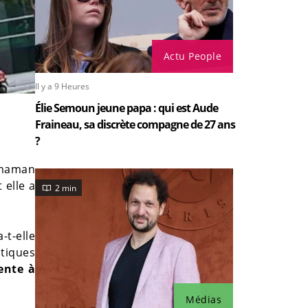
Actu People
Il y a 9 Heures
Élie Semoun jeune papa : qui est Aude
Fraineau, sa discrète compagne de 27 ans
?
 maman
 elle a
2 min
a-t-elle
itiques
ente à
Médias