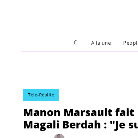
A la une
Peopl
Télé-Réalité
Manon Marsault fait l
Magali Berdah : "Je s