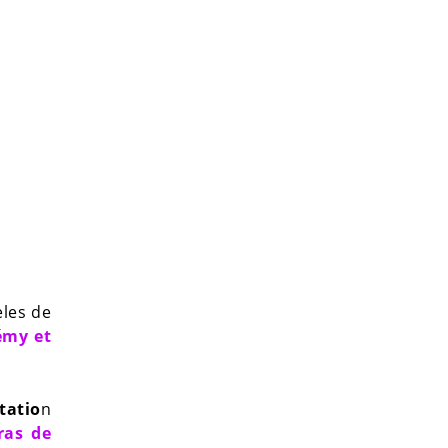
dèles de
Rémy et
tatio
n
ras de