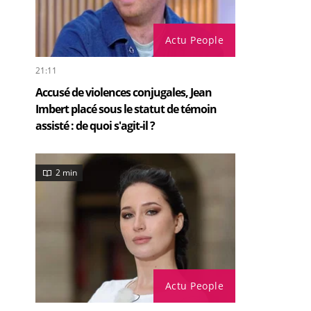
Actu People
21:11
Accusé de violences conjugales, Jean
Imbert placé sous le statut de témoin
assisté : de quoi s'agit-il ?
2 min
Actu People