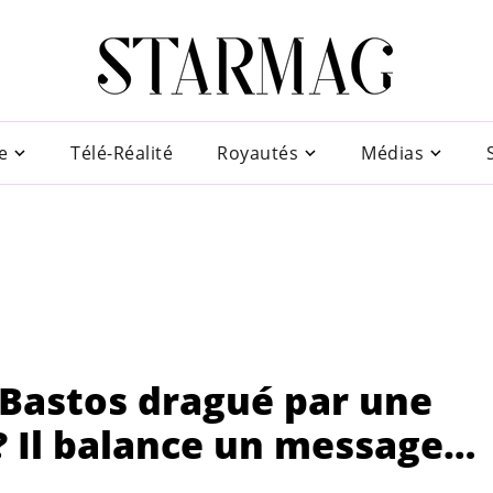
e
Télé-Réalité
Royautés
Médias
 : Bastos dragué par une
? Il balance un message…