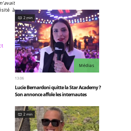
m'avait
ésité à
2 min
ct
Médias
13:06
Lucie Bernardoni quitte la Star Academy ?
Son annonce affole les internautes
2 min