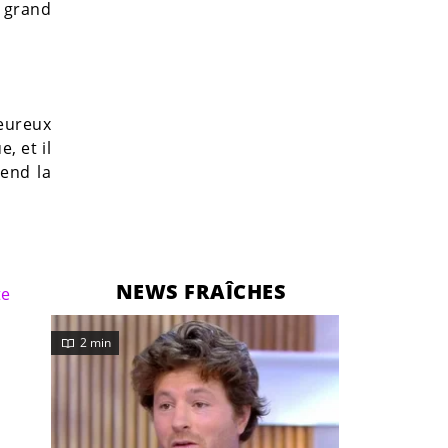
e grand
Heureux
, et il
rend la
NEWS FRAÎCHES
te
2 min