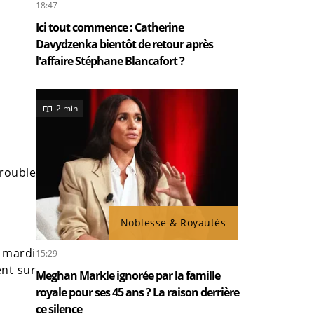
18:47
Ici tout commence : Catherine
Davydzenka bientôt de retour après
l'affaire Stéphane Blancafort ?
2 min
trouble
Noblesse & Royautés
e mardi
15:29
nt sur
Meghan Markle ignorée par la famille
royale pour ses 45 ans ? La raison derrière
ce silence