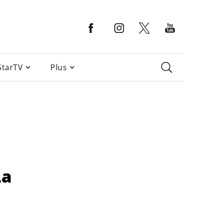
StarTV
Plus
La