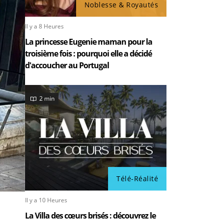
Noblesse & Royautés
Il y a 8 Heures
La princesse Eugenie maman pour la
troisième fois : pourquoi elle a décidé
d'accoucher au Portugal
2 min
Télé-Réalité
Il y a 10 Heures
La Villa des cœurs brisés : découvrez le