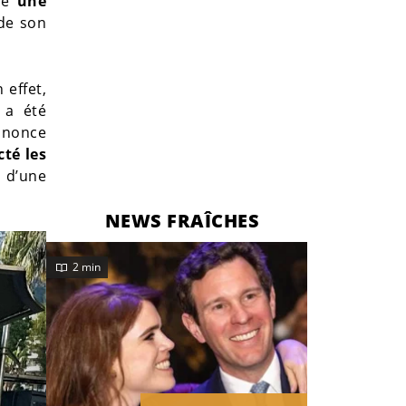
re
une
de son
 effet,
 a été
nnonce
cté les
s d’une
NEWS FRAÎCHES
2 min