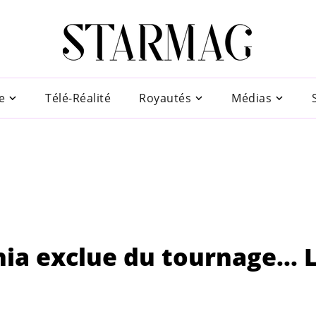
e
Télé-Réalité
Royautés
Médias
ia exclue du tournage... 