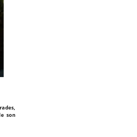
Les Cinquante : Cynthia exclue du tournage... La raison
arades,
de son