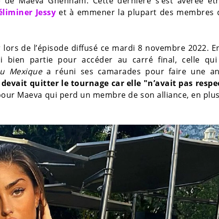
le de Maeva Ghennam. Cette dernière s’est avérée êt
éliminer Jessy
et à emmener la plupart des membres 
lors de l’épisode diffusé ce mardi 8 novembre 2022. En
i bien partie pour accéder au carré final, celle qui
au Mexique
a réuni ses camarades pour faire une a
e devait quitter le tournage car elle "n’avait pas respe
pour Maeva qui perd un membre de son alliance, en plu