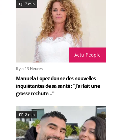
2 min
Actu People
Il y a 13 Heures
Manuela Lopez donne des nouvelles
inquiétantes de sa santé : "J'ai fait une
grosse rechute…"
2 min