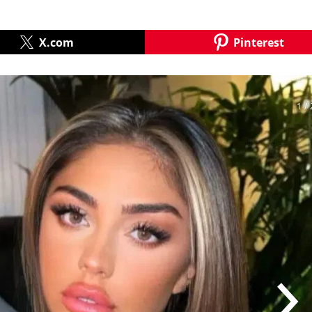
X.com
Pinterest
1
/ 