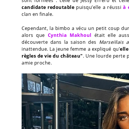
sont formées : celle de Jessy Errero et cel
candidate redoutable
puisqu’elle a réussi
à 
clan en finale.
Cependant, la bimbo a vécu un petit coup dur 
alors que
Cynthia Makhoul
était elle auss
découverte dans la saison des
Marseillais 
inattendue. La jeune femme a expliqué qu’
ell
règles de vie du château"
. Une lourde perte 
amie proche.