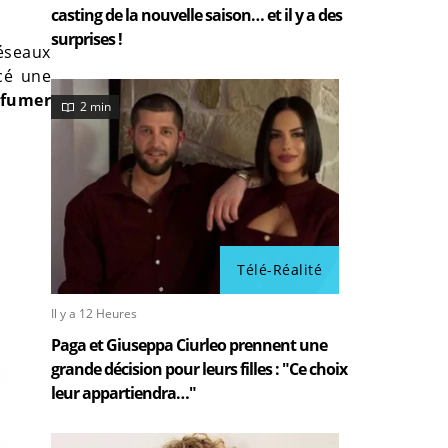
casting de la nouvelle saison… et il y a des
surprises !
réseaux
cé une
 fumer
2 min
Télé-Réalité
Il y a 12 Heures
Paga et Giuseppa Ciurleo prennent une
grande décision pour leurs filles : "Ce choix
leur appartiendra…"