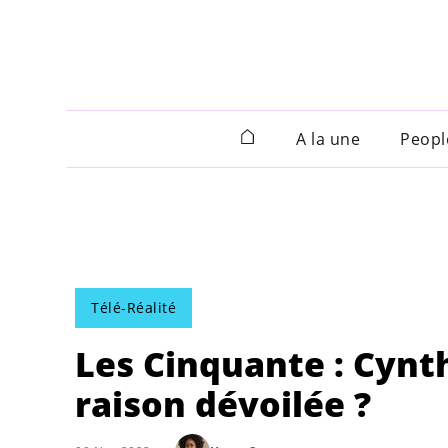
A la une
Peopl
Télé-Réalité
Les Cinquante : Cynth
raison dévoilée ?