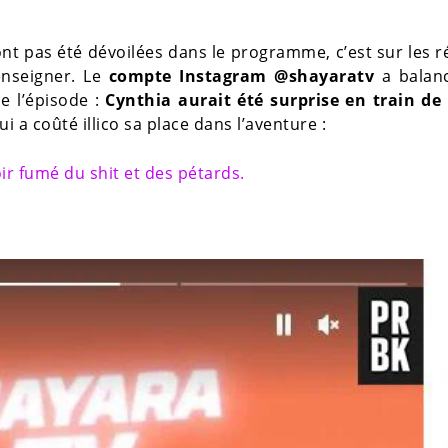
ont pas été dévoilées dans le programme, c’est sur les 
enseigner. Le
compte Instagram @shayaratv
a balan
de l’épisode :
Cynthia aurait été surprise en train de
lui a coûté illico sa place dans l’aventure :
ir fumé du shit et des pétards.