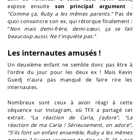
expose ensuite
son principal argument
:
“Comme ça, Ruby a les mêmes parents.”
Pas de
quoi convaincre son ex, qui rétorque finalement :
“
Non mais demi-frère, demi-sœur, ça se fait
beaucoup aussi. Ne t'inquiète pas.”
Les internautes amusés !
Un deuxième enfant ne semble donc pas être à
l’ordre du jour pour les deux ex ! Mais Kevin
Guedj n’aura pas manqué de faire rire les
internautes.
Nombreux sont ceux à avoir réagi à cette
séquence sur Instagram, où TFX a partagé cet
extrait.
“La réaction de Carla, j’adore”, “La
réaction de ma Carla ! Sérieusement, on adore”,
“S'ils font un enfant ensemble, Ruby a les mêmes
parents ? Il vient vraiment de dire ça ?”, “Il a osé