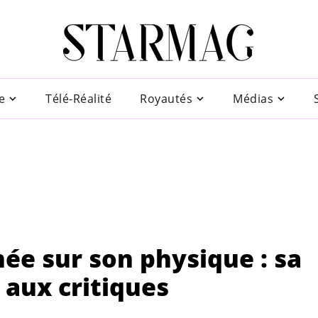
e
Télé-Réalité
Royautés
Médias
hée sur son physique : sa
aux critiques