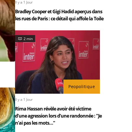
Il y a 1 Jour
Bradley Cooper et Gigi Hadid aperçus dans
les rues de Paris : ce détail qui affole la Toile
2 min
Peopolitique
Il y a 1 Jour
Rima Hassan révèle avoir été victime
d'une agression lors d'une randonnée : "Je
n'ai pas les mots…"