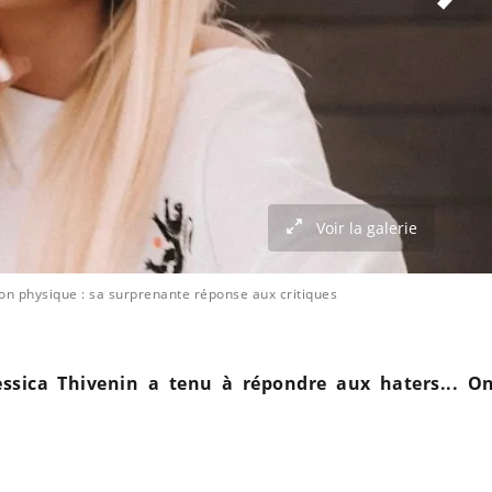
Voir la galerie
son physique : sa surprenante réponse aux critiques
essica Thivenin a tenu à répondre aux haters... O