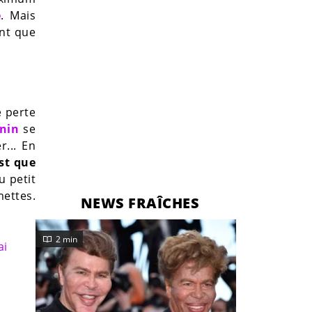
e
. Mais
ent que
e perte
enin
se
... En
st que
u petit
ettes.
NEWS FRAÎCHES
2 min
ai