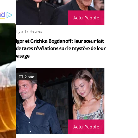
Actu People
Il y a 17 Heures
Igor et Grichka Bogdanoff : leur sœur fait
de rares révélations sur le mystère de leur
visage
2 min
Actu People