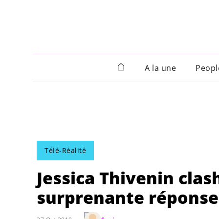
A la une
Peopl
Télé-Réalité
Jessica Thivenin clas
surprenante réponse 