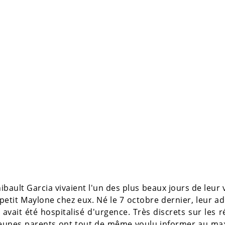
ibault Garcia vivaient l'un des plus beaux jours de leur v
petit Maylone chez eux. Né le 7 octobre dernier, leur a
avait été hospitalisé d'urgence. Très discrets sur les 
x jeunes parents ont tout de même voulu informer au m