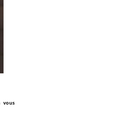
Jessica Thivenin clashée sur son physique : sa
n vous