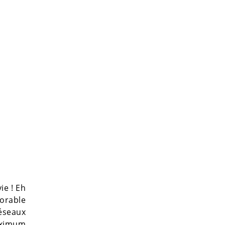
ie ! Eh
dorable
réseaux
aximum