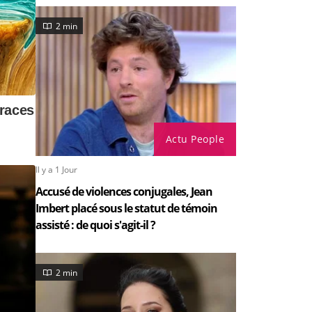
2 min
Actu People
Il y a 1 Jour
Accusé de violences conjugales, Jean
Imbert placé sous le statut de témoin
assisté : de quoi s'agit-il ?
2 min