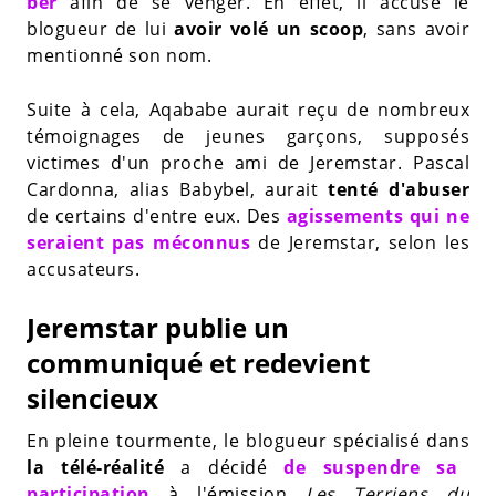
ber
afin de se venger. En effet, il accuse le
blogueur de lui
avoir volé un scoop
, sans avoir
mentionné son nom.
Suite à cela, Aqababe aurait reçu de nombreux
témoignages de jeunes garçons, supposés
victimes d'un proche ami de Jeremstar. Pascal
Cardonna, alias Babybel, aurait
tenté d'abuser
de certains d'entre eux. Des
agissements qui ne
seraient pas méconnus
de Jeremstar, selon les
accusateurs.
Jeremstar publie un
communiqué et redevient
silencieux
En pleine tourmente, le blogueur spécialisé dans
la télé-réalité
a décidé
de suspendre sa
participation
à l'émission
Les Terriens du