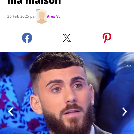
ma maison"
26 Feb 2025 par
Alex V.
1
/ 2