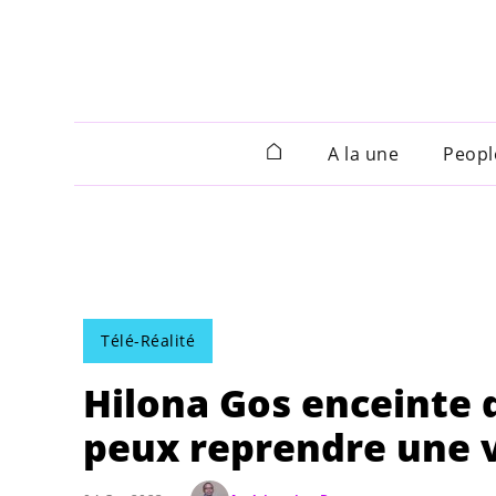
A la une
Peopl
Télé-Réalité
Hilona Gos enceinte d
peux reprendre une 