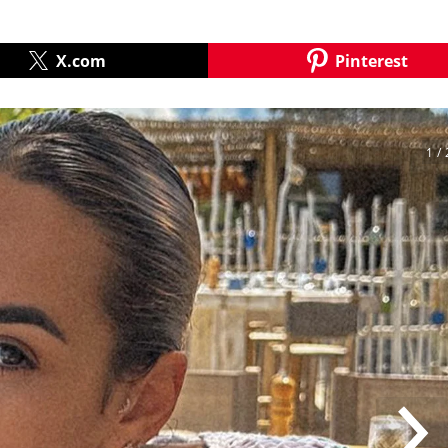
X.com
Pinterest
1
/ 