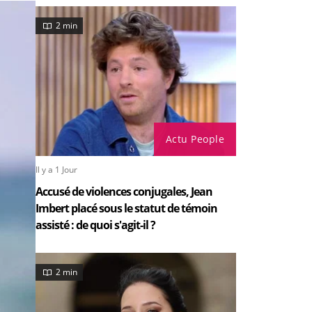
2 min
Actu People
Il y a 1 Jour
Accusé de violences conjugales, Jean
Imbert placé sous le statut de témoin
assisté : de quoi s'agit-il ?
2 min