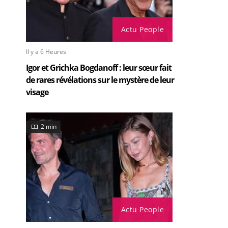
Actu People
Il y a 6 Heures
Igor et Grichka Bogdanoff : leur sœur fait
de rares révélations sur le mystère de leur
visage
2 min
Actu People