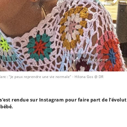
Voir la galerie
ant : "Je peux reprendre une vie normale"
- Hilona Gos @ DR
’est rendue sur Instagram pour faire part de l’évolu
 bébé.