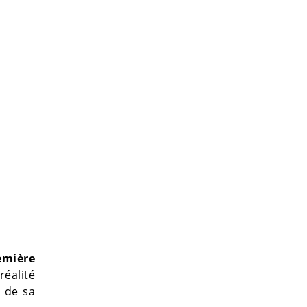
emière
réalité
s de sa