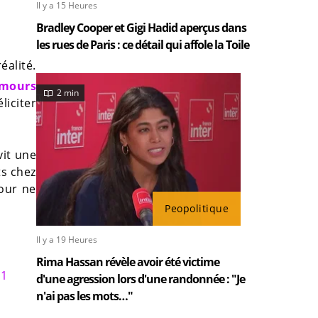
Il y a 15 Heures
Bradley Cooper et Gigi Hadid aperçus dans
les rues de Paris : ce détail qui affole la Toile
éalité.
amours
2 min
liciter
vit une
ts chez
Pour ne
Peopolitique
Il y a 19 Heures
Rima Hassan révèle avoir été victime
 1
d'une agression lors d'une randonnée : "Je
n'ai pas les mots…"