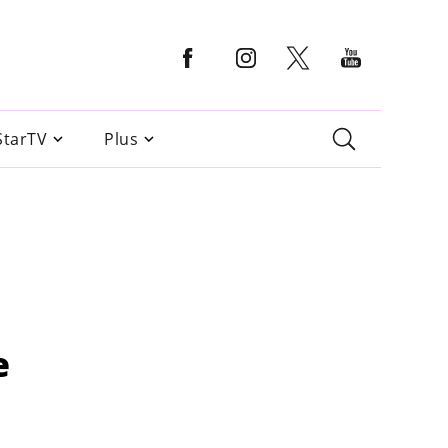
StarTV
Plus
e