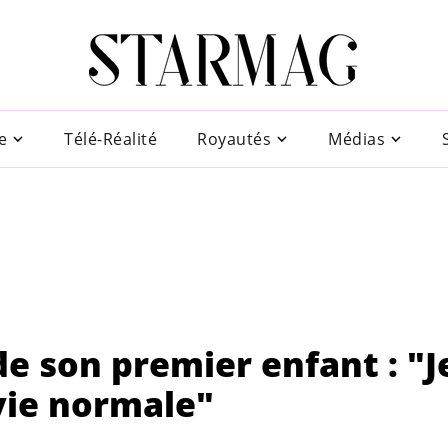
e
Télé-Réalité
Royautés
Médias
e son premier enfant : "J
vie normale"