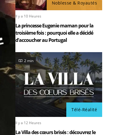
Noblesse & Royautés
Il y a 10 Heures
La princesse Eugenie maman pour la
troisième fois : pourquoi elle a décidé
d'accoucher au Portugal
2 min
Télé-Réalité
Il y a 12 Heures
La Villa des cœurs brisés : découvrez le