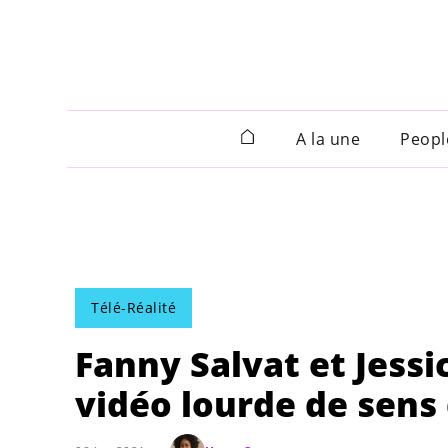
A la une
Peopl
Télé-Réalité
Fanny Salvat et Jessi
vidéo lourde de sens 