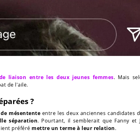
de liaison entre les deux jeunes femmes
. Mais se
t de l'aile.
séparées ?
 de mésentente
entre les deux anciennes candidates d
le séparation
. Pourtant, il semblerait que Fanny et 
aient préféré
mettre un terme à leur relation
.