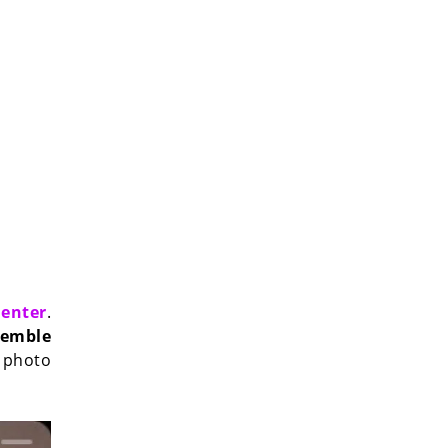
uenter
.
semble
e photo