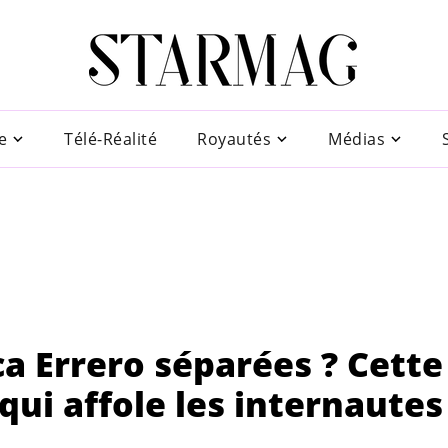
e
Télé-Réalité
Royautés
Médias
ca Errero séparées ? Cette
qui affole les internautes