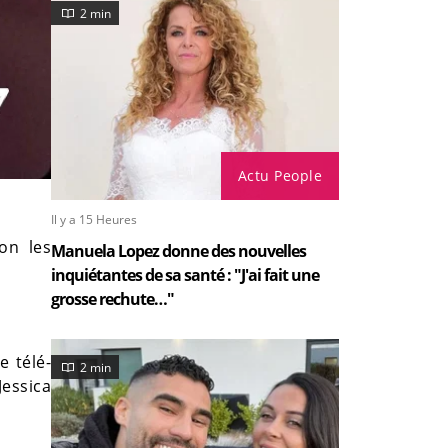
2 min
Actu People
Il y a 15 Heures
lon les
Manuela Lopez donne des nouvelles
inquiétantes de sa santé : "J'ai fait une
grosse rechute…"
e télé-
2 min
Jessica