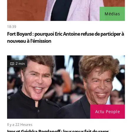
Médias
18:39
Fort Boyard : pourquoi Eric Antoine refuse de participer à
nouveau à l'émission
2 min
Actu People
Il y a 22 Heures
Igor et Grichka Bogdanoff : leur sœur fait de rares