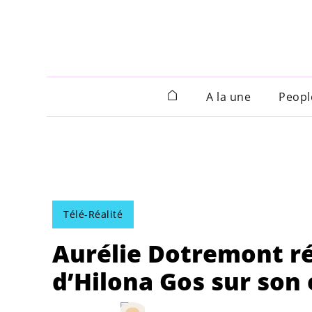
A la une
Peopl
Télé-Réalité
Aurélie Dotremont ré
d’Hilona Gos sur son 