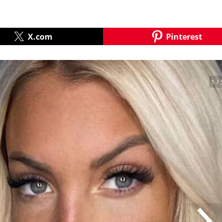
X.com
Pinterest
1
/ 