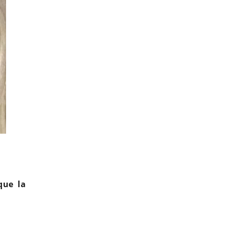
Aurélie Dotremont réagit aux révélations choc 
que la