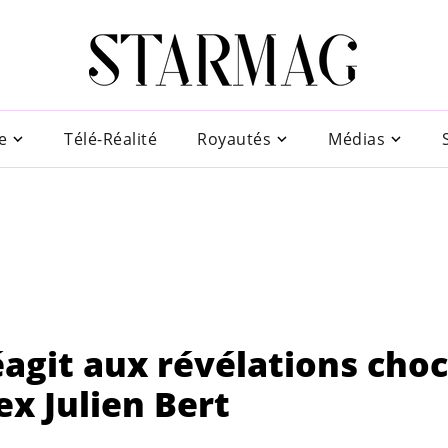
e
Télé-Réalité
Royautés
Médias
agit aux révélations choc
ex Julien Bert