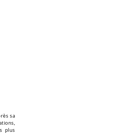
près sa
ations,
s plus