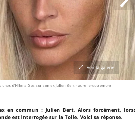
Voir la galerie
 choc d’Hilona Gos sur son ex Julien Bert
- aurelie-dotremont
x en commun : Julien Bert. Alors forcément, lors
onde est interrogée sur la Toile. Voici sa réponse.