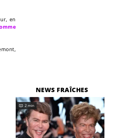
our, en
 comme
emont,
NEWS FRAÎCHES
2 min