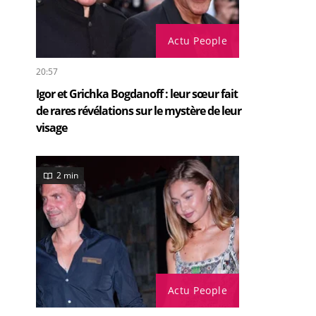
Actu People
20:57
Igor et Grichka Bogdanoff : leur sœur fait
de rares révélations sur le mystère de leur
visage
2 min
Actu People