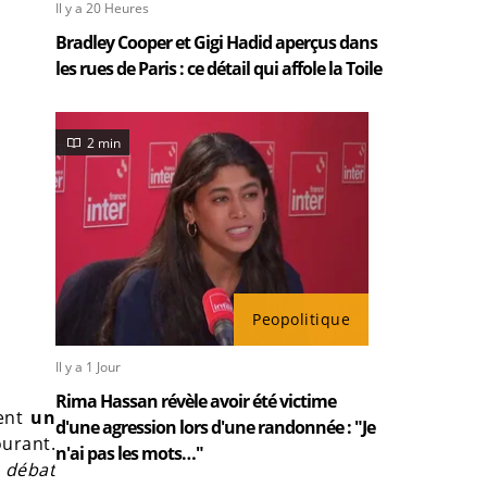
Il y a 20 Heures
Bradley Cooper et Gigi Hadid aperçus dans
les rues de Paris : ce détail qui affole la Toile
2 min
Peopolitique
Il y a 1 Jour
Rima Hassan révèle avoir été victime
ent
un
d'une agression lors d'une randonnée : "Je
urant.
n'ai pas les mots…"
e débat