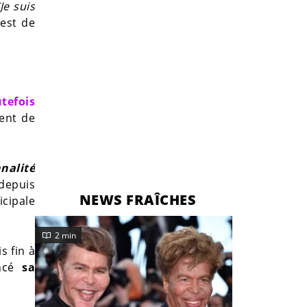
Je suis
 est de
tefois
ent de
nalité
 depuis
NEWS FRAÎCHES
icipale
2 min
s fin à
ncé
sa