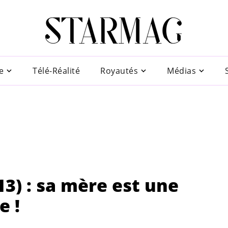
e
Télé-Réalité
Royautés
Médias
13) : sa mère est une
e !