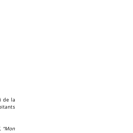
 de la
bitants
”, “Mon