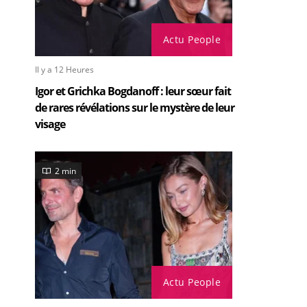
Actu People
Il y a 12 Heures
Igor et Grichka Bogdanoff : leur sœur fait
de rares révélations sur le mystère de leur
visage
2 min
Actu People