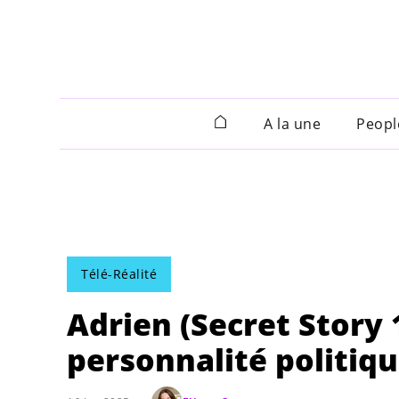
A la une
Peopl
Télé-Réalité
Adrien (Secret Story 
personnalité politiqu