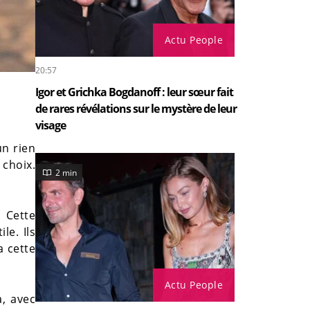
Actu People
20:57
Igor et Grichka Bogdanoff : leur sœur fait
de rares révélations sur le mystère de leur
visage
n rien
 choix.
2 min
. Cette
le. Ils
a cette
Actu People
, avec