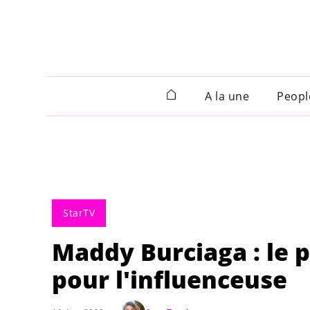
A la une
Peopl
StarTV
Maddy Burciaga : le 
pour l'influenceuse