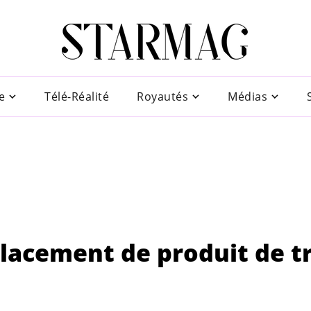
e
Télé-Réalité
Royautés
Médias
placement de produit de t