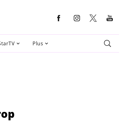
StarTV
Plus
rop