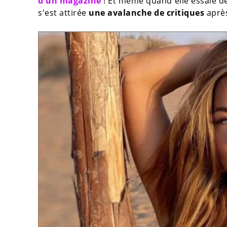
d'un magazine
! Et même quand elle essaie de
s'est attirée
une avalanche de critiques
après