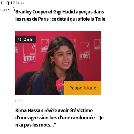
our que
12:30
 sacs à
Bradley Cooper et Gigi Hadid aperçus dans
les rues de Paris : ce détail qui affole la Toile
2 min
Peopolitique
08:09
Rima Hassan révèle avoir été victime
d'une agression lors d'une randonnée : "Je
n'ai pas les mots…"