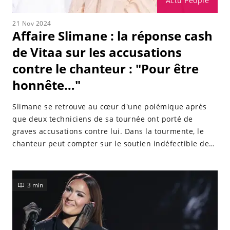
Actu People
21 Nov 2024
Affaire Slimane : la réponse cash
de Vitaa sur les accusations
contre le chanteur : "Pour être
honnête…"
Slimane se retrouve au cœur d'une polémique après
que deux techniciens de sa tournée ont porté de
graves accusations contre lui. Dans la tourmente, le
chanteur peut compter sur le soutien indéfectible de
son amie Vitaa. Invitée sur le plateau de C à vous le
mercredi 20 novembre 2024, la chanteuse a répondu
de manière directe aux questions concernant cette
3 min
affaire.