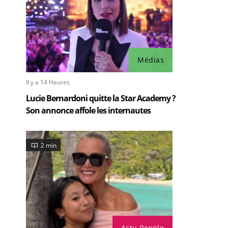
Médias
Il y a 14 Heures
Lucie Bernardoni quitte la Star Academy ?
Son annonce affole les internautes
2 min
Actu People