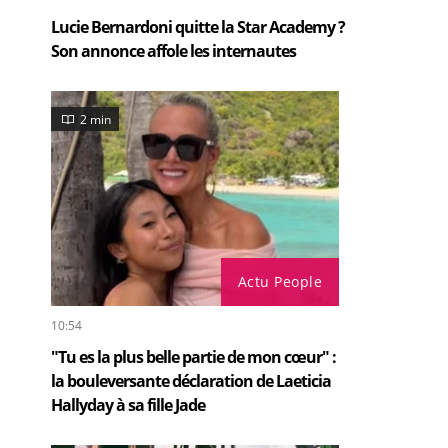
Lucie Bernardoni quitte la Star Academy ?
Son annonce affole les internautes
2 min
Actu People
10:54
"Tu es la plus belle partie de mon cœur" :
la bouleversante déclaration de Laeticia
Hallyday à sa fille Jade