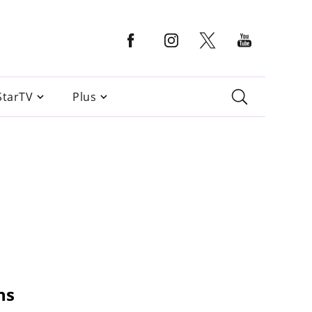
StarTV
Plus
ns