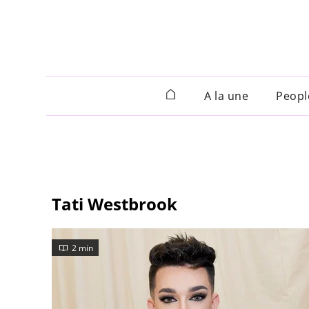
A la une
Peopl
Tati Westbrook
2 min