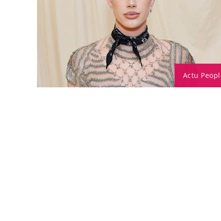
Actu Peopl