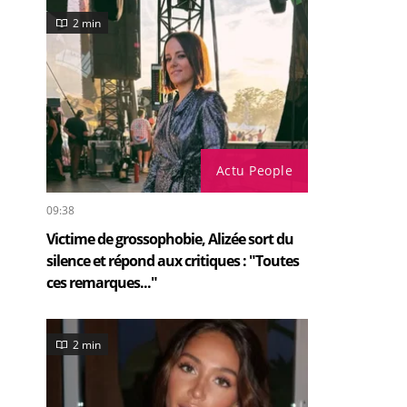
2 min
Actu People
09:38
Victime de grossophobie, Alizée sort du
silence et répond aux critiques : "Toutes
ces remarques..."
2 min