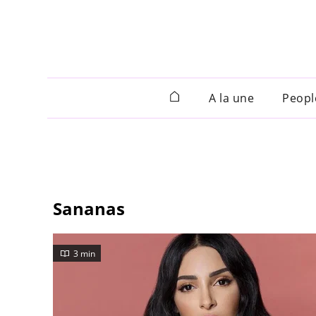
A la une
Peopl
Sananas
3 min