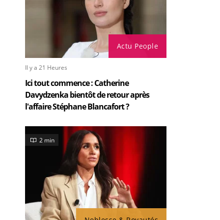
Actu People
Il y a 21 Heures
Ici tout commence : Catherine
Davydzenka bientôt de retour après
l'affaire Stéphane Blancafort ?
2 min
Noblesse & Royautés