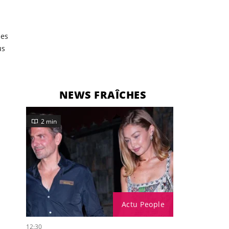
ses
us
NEWS FRAÎCHES
2 min
Actu People
12:30