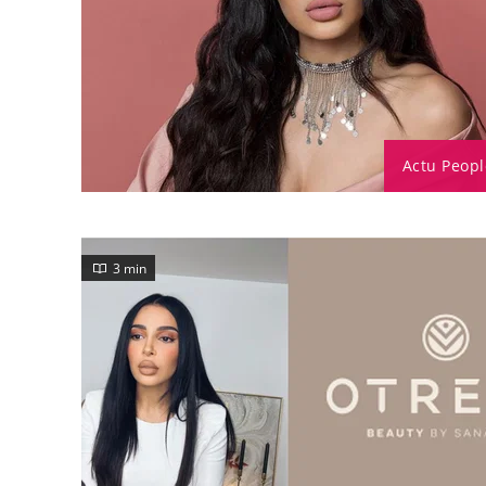
Actu Peopl
3 min