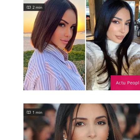
2 min
Actu Peopl
1 min