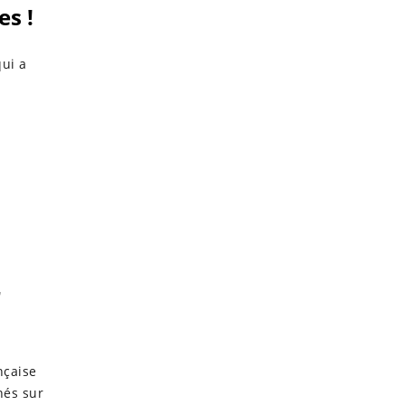
es !
ui a
r
nçaise
nés sur