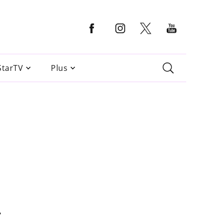
StarTV
Plus
r