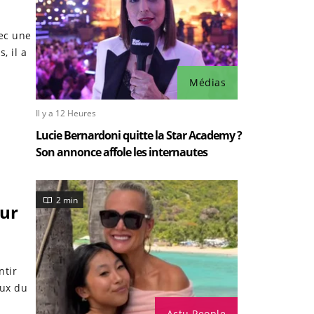
ec une
, il a
Médias
Il y a 12 Heures
Lucie Bernardoni quitte la Star Academy ?
Son annonce affole les internautes
2 min
œur
ntir
aux du
Actu People