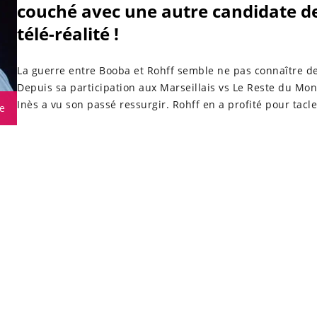
couché avec une autre candidate d
télé-réalité !
La guerre entre Booba et Rohff semble ne pas connaître de
Depuis sa participation aux Marseillais vs Le Reste du Mon
Inès a vu son passé ressurgir. Rohff en a profité pour tacl
e
rival qui a couché avec la jeune femme alors qu’elle était
mineure.