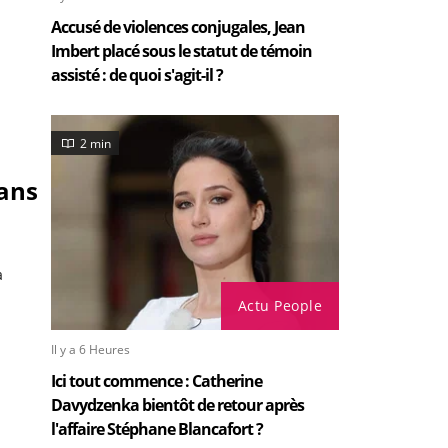
Accusé de violences conjugales, Jean
Imbert placé sous le statut de témoin
assisté : de quoi s'agit-il ?
2 min
ans
a
Actu People
Il y a 6 Heures
Ici tout commence : Catherine
Davydzenka bientôt de retour après
l'affaire Stéphane Blancafort ?