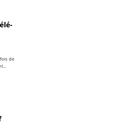
élé-
fois de
jet…
f