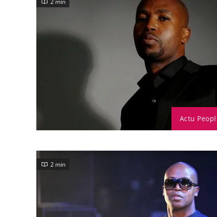
2 min
Actu Peopl
2 min