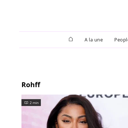
A la une
Peopl
Rohff
2 min