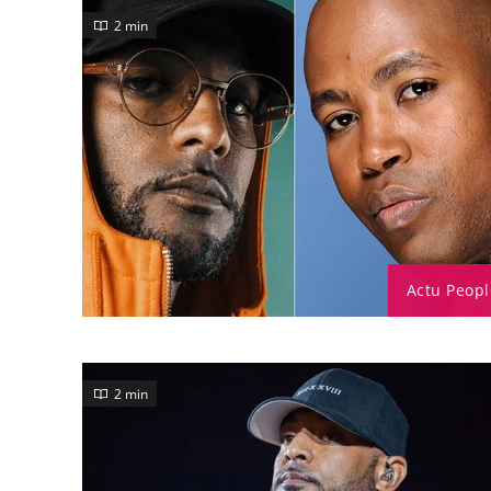
2 min
Actu Peopl
2 min