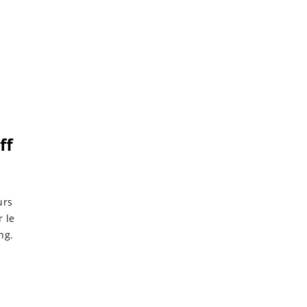
ff
urs
r le
ng.