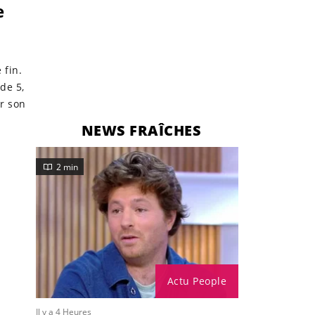
e
 fin.
de 5,
er son
NEWS FRAÎCHES
2 min
Actu People
Il y a 4 Heures