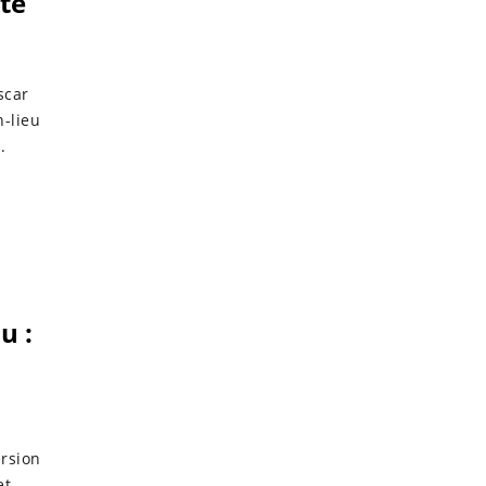
nte
scar
-lieu
.
u :
ersion
et