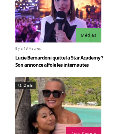
Médias
Il y a 18 Heures
Lucie Bernardoni quitte la Star Academy ?
Son annonce affole les internautes
2 min
Actu People