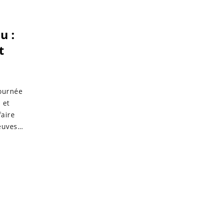
u :
t
tournée
 et
faire
euves