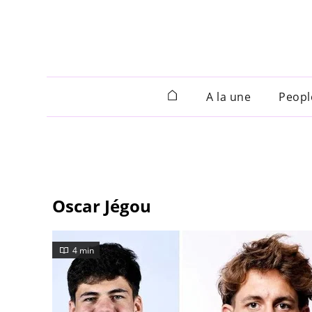
A la une
Peopl
Oscar Jégou
4 min