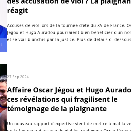
des accusation de viol ? La plaigna
réagit
Accusés de viol lors de la tournée d’été du XV de France, O
Jégou et Hugo Auradou pourraient bien bénéficier d’un non
et se voir blanchis par la justice. Plus de détails ci-dessous
t
27 Sep 2024
Affaire Oscar Jégou et Hugo Aurado
ces révélations qui fragilisent le
témoignage de la plaignante
Un nouveau rapport d’expertise vient de mettre à mal la v
de la femme qui accuse de viol les rugbymen Oscar Jégou 