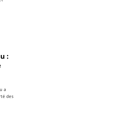
u :
e
u a
rté des