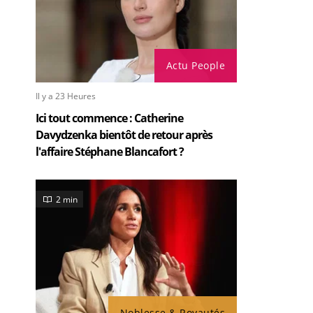
Actu People
Il y a 23 Heures
Ici tout commence : Catherine
Davydzenka bientôt de retour après
l'affaire Stéphane Blancafort ?
2 min
Noblesse & Royautés