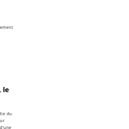
nement
 le
tie du
eur
 d'une