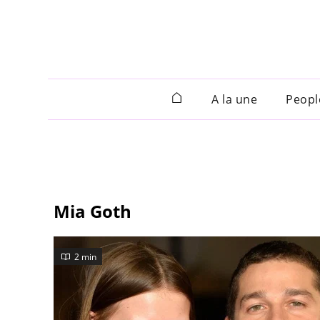
A la une
Peopl
Mia Goth
2 min