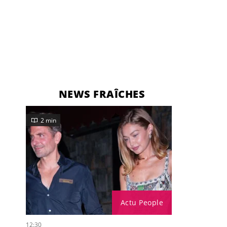
NEWS FRAÎCHES
2 min
Actu People
12:30