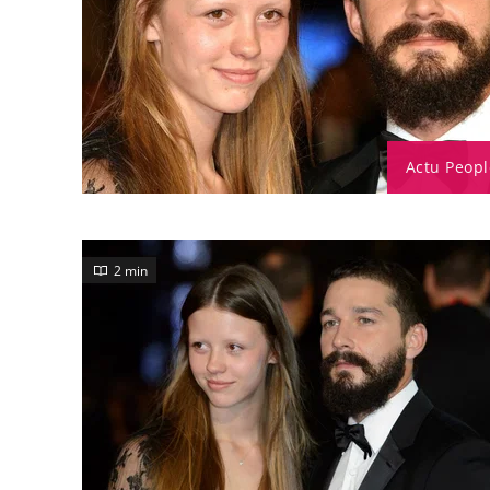
Actu Peopl
2 min