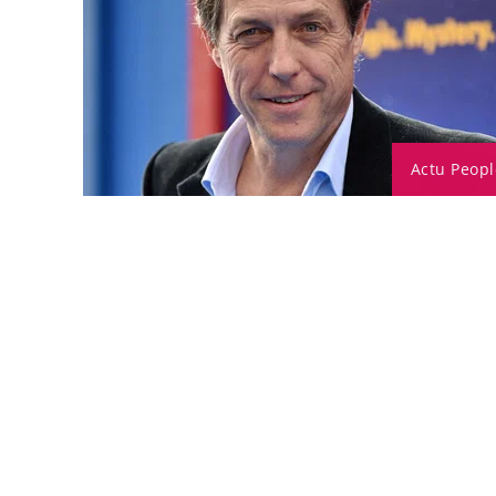
Actu Peopl