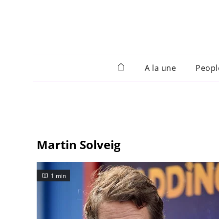
A la une
Peopl
Martin Solveig
1 min