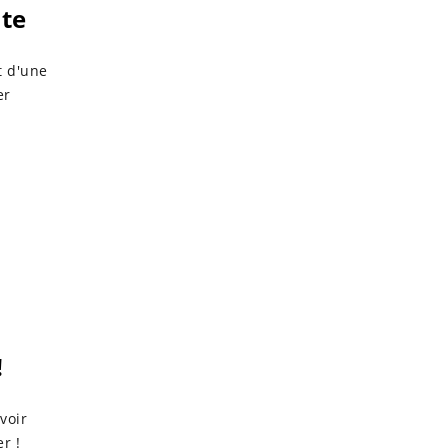
nte
t d'une
er
!
avoir
r !