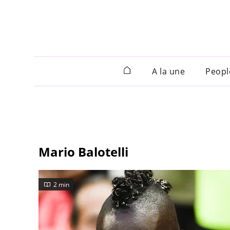
A la une
Peopl
Mario Balotelli
2 min