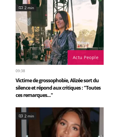
2 min
Actu People
09:38
Victime de grossophobie, Alizée sort du
silence et répond aux critiques : "Toutes
ces remarques..."
2 min