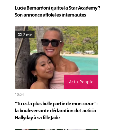
Lucie Bernardoni quitte la Star Academy ?
Son annonce affole les internautes
2 min
Actu People
10:54
"Tu es la plus belle partie de mon cœur" :
la bouleversante déclaration de Laeticia
Hallyday à sa fille Jade