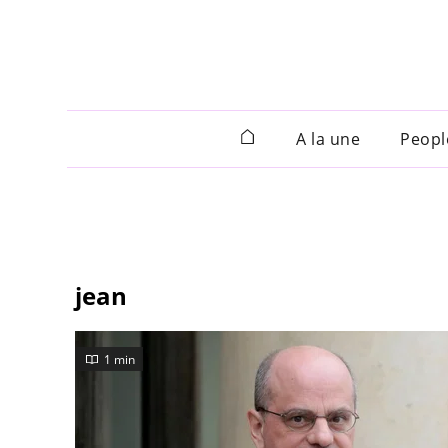
A la une
Peopl
jean
1 min