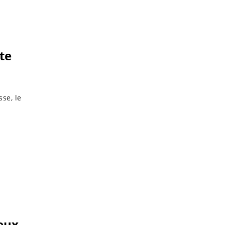
te
se, le
deux