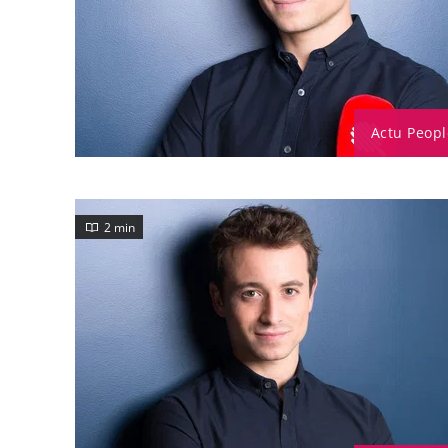
Actu Peopl
2 min