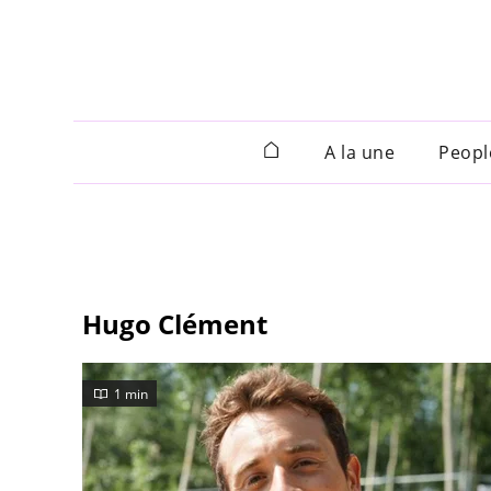
A la une
Peopl
Hugo Clément
1 min