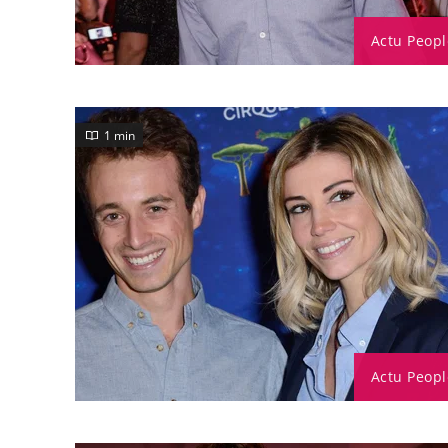
Actu Peopl
1 min
Actu Peopl