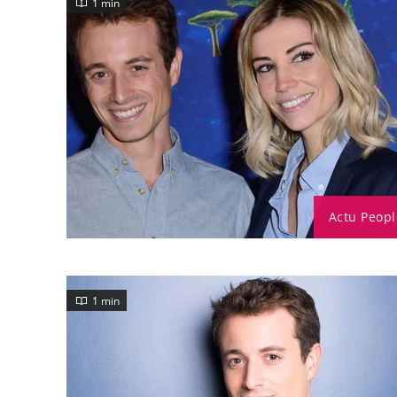
1 min
Actu Peopl
1 min