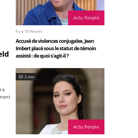
Actu People
Il y a 10 Heures
Accusé de violences conjugales, Jean
Imbert placé sous le statut de témoin
eld
assisté : de quoi s'agit-il ?
2 min
ra
nnent
Actu People