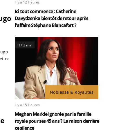
Il y a 12 Heures
Ici tout commence : Catherine
Hugo
Davydzenka bientôt de retour après
l'affaire Stéphane Blancafort ?
2 min
Hugo
et ce
Noblesse & Royautés
Il y a 15 Heures
Meghan Markle ignorée par la famille
le
royale pour ses 45 ans ? La raison derrière
ce silence