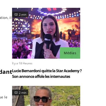
2 min
ion, il
Médias
Il y a 18 Heures
dant
Lucie Bernardoni quitte la Star Academy ?
Son annonce affole les internautes
2 min
ue le