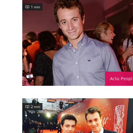
1 min
Actu Peopl
2 min