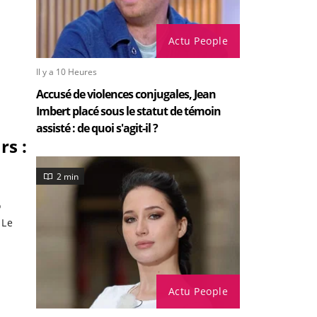
Actu People
Il y a 10 Heures
Accusé de violences conjugales, Jean
Imbert placé sous le statut de témoin
assisté : de quoi s'agit-il ?
rs :
2 min
o
 Le
Actu People