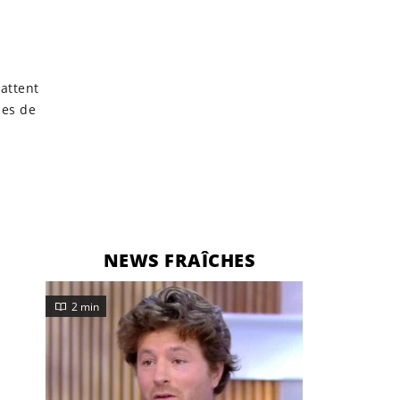
battent
ses de
NEWS FRAÎCHES
2 min