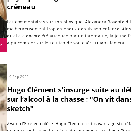
créneau
Les commentaires sur son physique, Alexandra Rosenfeld l
malheureusement trop entendus depuis son enfance. Ainsi
qu’elle a encore été attaquée par un internaute, la jeune
a pu compter sur le soutien de son chéri, Hugo Clément.
e
19 Sep 2022
Hugo Clément s'insurge suite au dé
sur l’alcool à la chasse : "On vit dan
sketch"
Avant d’être en colère, Hugo Clément est davantage stupéf
un débat qui, selon lui, n’a tout simplement pas lieu d’être