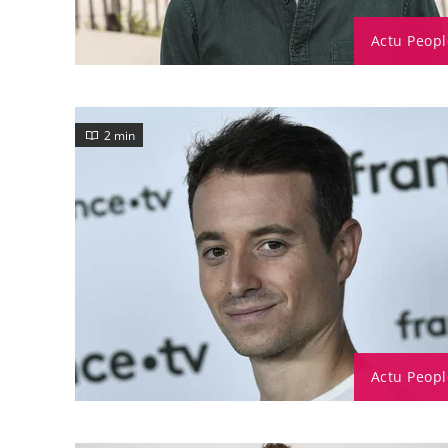
Actu Peopl
2 min
Actu Peopl