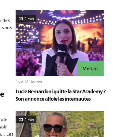
2 min
u des
n vous
Médias
Il y a 18 Heures
Lucie Bernardoni quitte la Star Academy ?
ne
Son annonce affole les internautes
uple
2 min
soir
... Les