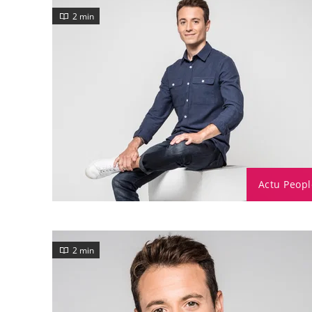
2 min
Actu Peopl
2 min