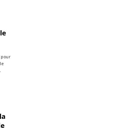
le
e pour
le
.
la
de