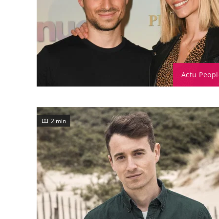
Actu Peopl
2 min