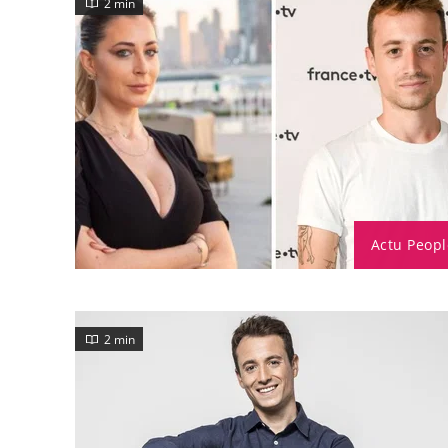
2 min
Actu Peopl
2 min