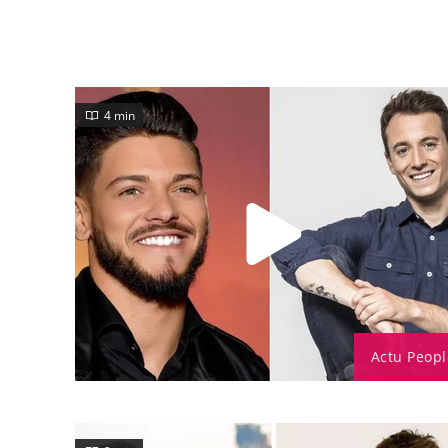
4 min
Actu Peopl