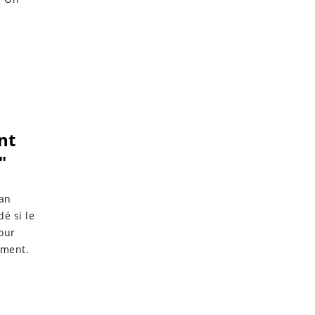
nt
"
ian
é si le
our
ément.