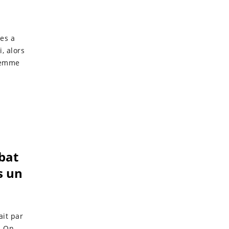
es a
, alors
 femme
bat
s un
ait par
. On