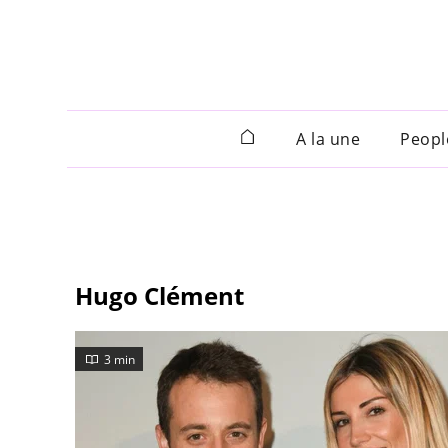
A la une
Peopl
Hugo Clément
3 min