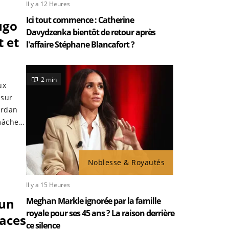
Il y a 12 Heures
Ici tout commence : Catherine
ugo
Davydzenka bientôt de retour après
t et
l'affaire Stéphane Blancafort ?
2 min
ux
 sur
ordan
 mâche
Noblesse & Royautés
Il y a 15 Heures
 un
Meghan Markle ignorée par la famille
royale pour ses 45 ans ? La raison derrière
naces
ce silence