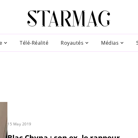
e
Télé-Réalité
Royautés
Médias
15 May 2019
Blac Chyna : son ex, le rappeur