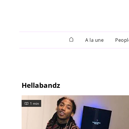
A la une
Peopl
Hellabandz
1 min