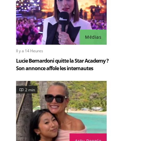
Médias
Il y a 14 Heures
Lucie Bernardoni quitte la Star Academy ?
Son annonce affole les internautes
2 min
Actu People