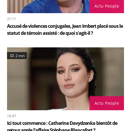
Actu People
21:11
Accusé de violences conjugales, Jean Imbert placé sous le
statut de témoin assisté : de quoi s'agit-il ?
2 min
Actu People
18:47
Ici tout commence : Catherine Davydzenka bientôt de
retour après l'affaire Stéphane Blancafort ?