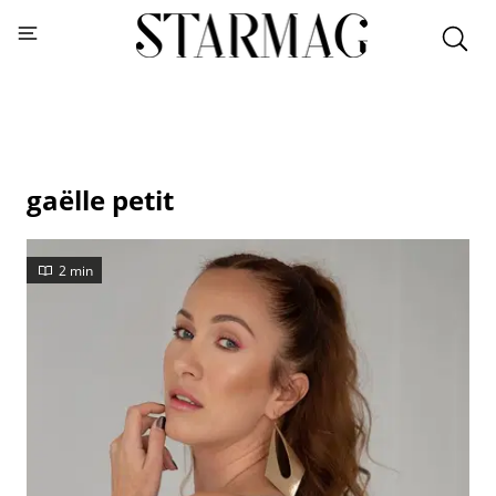
gaëlle petit
2 min